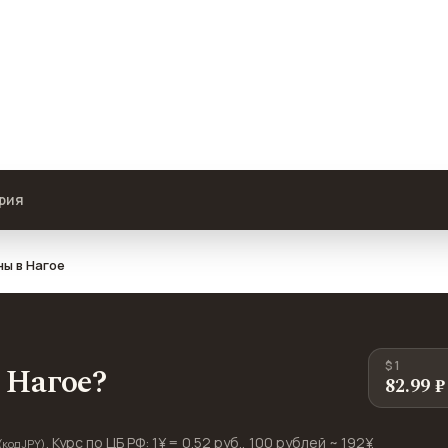
pple, развлечения и проезд в
ях пересчитаны из местной
рия
ы в Нагое
$ 1
в Нагое?
82.99 ₽
. Курс по ЦБ РФ: 1¥ = 0.52 руб., 100 рублей ~ 192¥.
(код JPY)