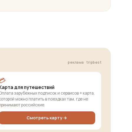
реклама · tripbest
💳
Карта для путешествий
Оплата зарубежных подписок и сервисов + карта,
которой можно платить в поездках там, где не
принимают российские.
Смотреть карту →