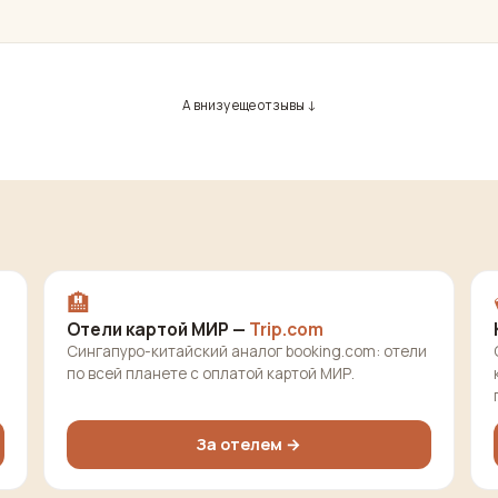
А внизу еще отзывы ↓
🏨
Отели картой МИР —
Trip.com
Сингапуро-китайский аналог booking.com: отели
по всей планете с оплатой картой МИР.
За отелем →