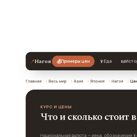
Примеры цен на еду, кафе, технику A
Нагое на 2026 год. Все цены в рубл
валюты по курсу ЦБ РФ.
Нагоя
📍
💰
🍷
📜
Примеры цен
Еда
Исто
Главная
Весь мир
Азия
Япония
Нагоя
Цен
КУРС И ЦЕНЫ
Что и сколько стоит 
Национальная валюта — иена, обозначение ¥