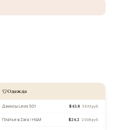
Одежда
👕
$43.8
Джинсы Levis 501
3 633 руб.
$24.2
Платье в Zara / H&M
2 008 руб.