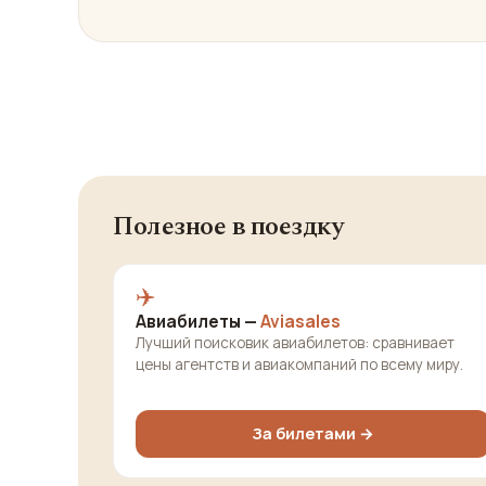
Полезное в поездку
✈️
Авиабилеты —
Aviasales
Лучший поисковик авиабилетов: сравнивает
цены агентств и авиакомпаний по всему миру.
За билетами →