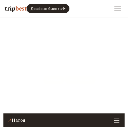
trip
best
Дешёвые билеты
✈
Нагоя
Япония
Виза · нужна
Цены, погода, транспорт и главные места — с
реальными фото и отзывами туристов.
Нагоя
📍