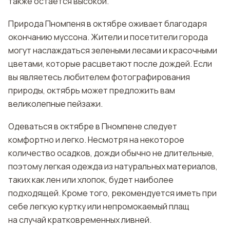
также остается высокой.
Природа Пномпеня в октябре оживает благодаря
окончанию муссона. Жители и посетители города
могут наслаждаться зелеными лесами и красочными
цветами, которые расцветают после дождей. Если
вы являетесь любителем фотографирования
природы, октябрь может предложить вам
великолепные пейзажи.
Одеваться в октябре в Пномпене следует
комфортно и легко. Несмотря на некоторое
количество осадков, дожди обычно не длительные,
поэтому легкая одежда из натуральных материалов,
таких как лен или хлопок, будет наиболее
подходящей. Кроме того, рекомендуется иметь при
себе легкую куртку или непромокаемый плащ
на случай кратковременных ливней.