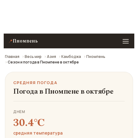
Средняя погода в Пномпене в октябре: что взять с
собой и стоит ли ехать.
Пномпень
📍
Главная
Весь мир
Азия
Камбоджа
Пномпень
Сезон и погода в Пномпене в октябре
СРЕДНЯЯ ПОГОДА
Погода в Пномпене в октябре
ДНЕМ
30.4℃
средняя температура