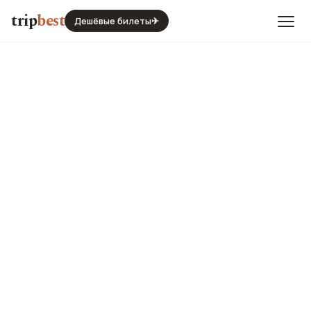
trip
best
Дешёвые билеты
✈
☀️
СЕЗОН И ПОГОДА
Пномпень в октябре