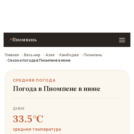
Средняя погода в Пномпене в июне: что взять с
собой и стоит ли ехать.
Пномпень
📍
Главная
Весь мир
Азия
Камбоджа
Пномпень
Сезон и погода в Пномпене в июне
СРЕДНЯЯ ПОГОДА
Погода в Пномпене в июне
ДНЕМ
33.5℃
средняя температура