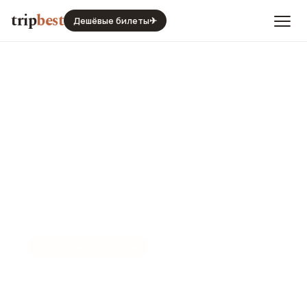
trip
best
Дешёвые билеты
✈
☀️
СЕЗОН И ПОГОДА
Пномпень в июне