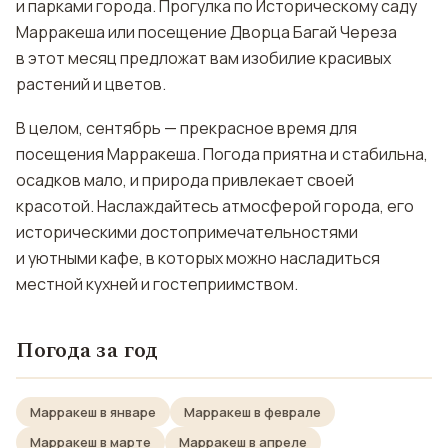
и парками города. Прогулка по Историческому саду
Марракеша или посещение Дворца Багай Череза
в этот месяц предложат вам изобилие красивых
растений и цветов.
В целом, сентябрь — прекрасное время для
посещения Марракеша. Погода приятна и стабильна,
осадков мало, и природа привлекает своей
красотой. Наслаждайтесь атмосферой города, его
историческими достопримечательностями
и уютными кафе, в которых можно насладиться
местной кухней и гостеприимством.
Погода за год
Марракеш в январе
Марракеш в феврале
Марракеш в марте
Марракеш в апреле