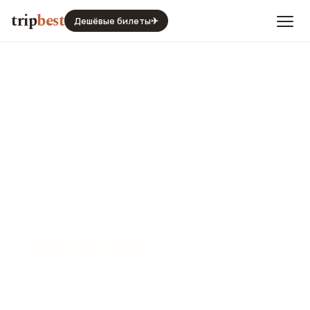
trip
best
Дешёвые билеты
✈
☀️
СЕЗОН И ПОГОДА
Марракеш в сентябре