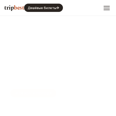
trip
best
Дешёвые билеты
✈
☀️
СЕЗОН И ПОГОДА
Сочи в июне