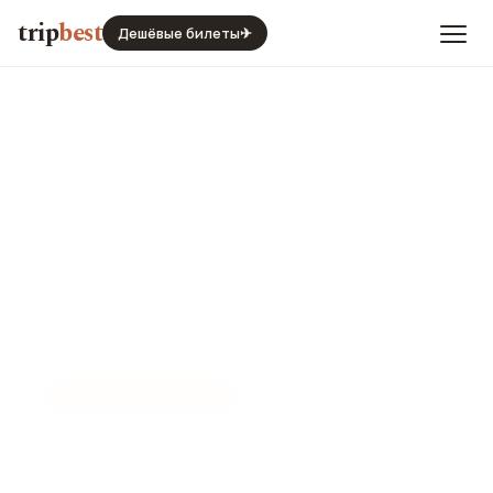
trip
best
Дешёвые билеты
✈
☀️
СЕЗОН И ПОГОДА
Калининград в феврале