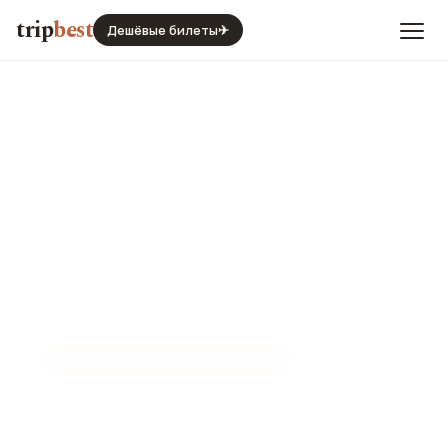
trip
best
Дешёвые билеты
✈
📍
ХУДОЖЕСТВЕННАЯ ГАЛЕРЕЯ
Галерея Бронштейна