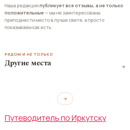
Наша редакция
публикует все отзывы, а не только
положительные
— мы не заинтересованы
преподнести место в лучше свете, а просто
показываем как есть.
РЯДОМ И НЕ ТОЛЬКО
Дом и усадьба
Другие места
Центральный парк
Трубецких
→
Набережная Ангары
Central Park
HOMESTEAD Trubetskoys
Angara Embankment
→
Путеводитель по Иркутску