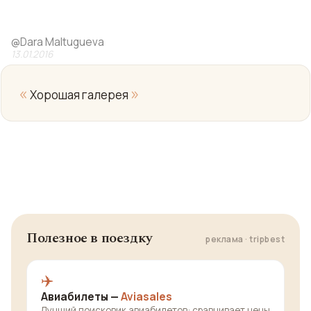
@
Dara Maltugueva
13.01.2016
«
»
Хорошая галерея
Yo
Полезное в поездку
реклама · tripbest
✈️
Авиабилеты —
Aviasales
Лучший поисковик авиабилетов: сравнивает цены