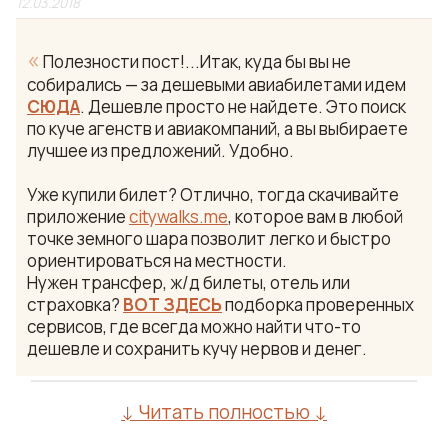
12.03.2018
«
Полезности пост!...Итак, куда бы вы не
собирались — за дешевыми авиабилетами идем
СЮДА
. Дешевле просто не найдете. Это поиск
по куче агенств и авиакомпаний, а вы выбираете
лучшее из предложений. Удобно.
Уже купили билет? Отлично, тогда скачивайте
приложение
citywalks.me
, которое вам в любой
точке земного шара позволит легко и быстро
ориентироваться на местности.
Нужен трансфер, ж/д билеты, отель или
страховка?
ВОТ ЗДЕСЬ
подборка проверенных
сервисов, где всегда можно найти что-то
дешевле и сохранить кучу нервов и денег.
↓ Читать полностью ↓