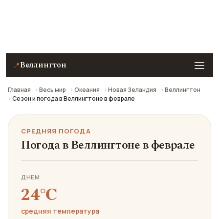
Средняя погода в Веллингтоне в феврале: что
взять с собой и стоит ли ехать.
Веллингтон
📍
Главная
Весь мир
Океания
Новая Зеландия
Веллингтон
Сезон и погода в Веллингтоне в феврале
СРЕДНЯЯ ПОГОДА
Погода в Веллингтоне в феврале
ДНЕМ
24℃
средняя температура