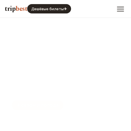
trip
best
Дешёвые билеты
✈
☀️
СЕЗОН И ПОГОДА
Веллингтон в феврале