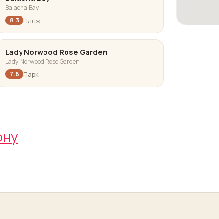
Balaena Bay
Пляж
8.3
Lady Norwood Rose Garden
Lady Norwood Rose Garden
Парк
7.6
ону