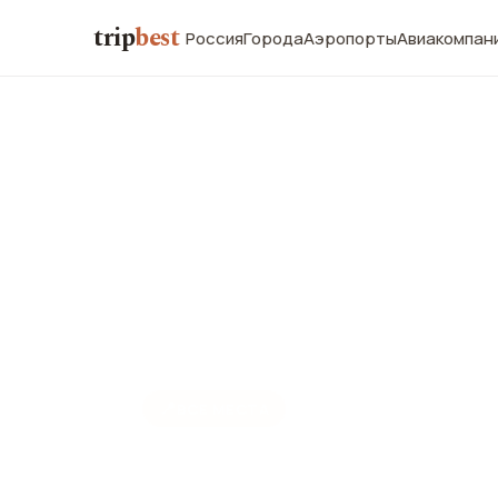
trip
best
Россия
Города
Аэропорты
Авиакомпан
📍
ВСЕ МЕСТА
Места Велл