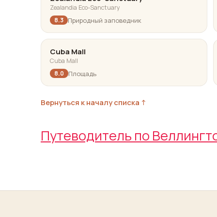
Zealandia Eco-Sanctuary
Природный заповедник
8.3
Cuba Mall
Cuba Mall
Площадь
8.0
Вернуться к началу списка ↑
Путеводитель по Веллингт