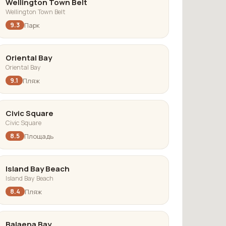
Wellington Town Belt
Wellington Town Belt
Парк
9.3
Oriental Bay
Oriental Bay
Пляж
9.1
Civic Square
Civic Square
Площадь
8.5
Island Bay Beach
Island Bay Beach
Пляж
8.4
Balaena Bay