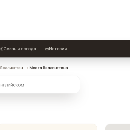
лечения Веллингтона — с
☀️
📜
Сезон и погода
История
Веллингтон
Места Веллингтона