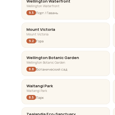
Wellington Waterfront
Wellington Waterfront
Порт / Гавань
9.5
Mount Victoria
Mount Victoria
Гора
9.2
Wellington Botanic Garden
Wellington Botanic Garden
Ботанический сад
8.8
Waitangi Park
Waitangi Park
Парк
8.5
Zealandia Eco-Sanctuary