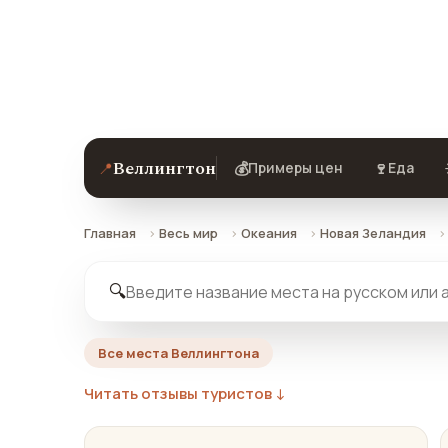
Все достопримечательности и разв
рейтингами, отзывами и картой.
Веллингтон
📍
💰
🍷
Примеры цен
Еда
Главная
Весь мир
Океания
Новая Зеландия
🔍
Все места Веллингтона
Читать отзывы туристов ↓