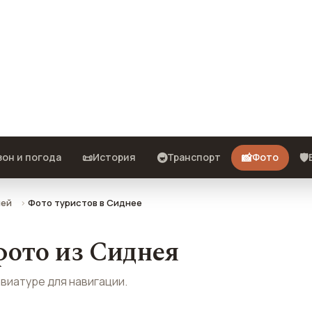
ода — можно сохранить на
елефон.
📜
🚇
📸
🛡️
он и погода
История
Транспорт
Фото
ей
Фото туристов в Сиднее
ото из Сиднея
авиатуре для навигации.