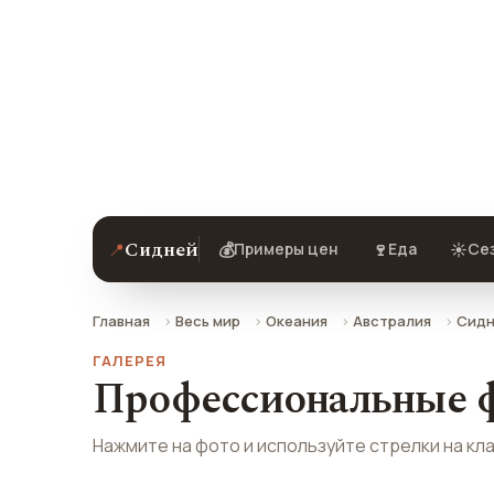
качестве
Профессиональные фотографии гор
рабочий стол или как заставку на т
Сидней
📍
💰
🍷
☀️
Примеры цен
Еда
Сез
Главная
Весь мир
Океания
Австралия
Сидн
ГАЛЕРЕЯ
Профессиональные ф
Нажмите на фото и используйте стрелки на кл