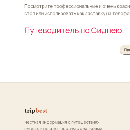
Посмотрите профессиональные и очень красив
стол или использовать как заставку на телеф
Путеводитель по Сиднею
Пр
trip
best
Честная информация о путешествиях:
путеводители по городам с реальными