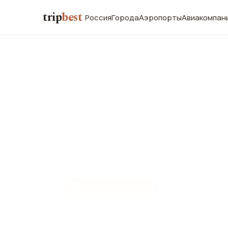
trip
best
Россия
Города
Аэропорты
Авиакомпан
📷
#ФОТОИЗСИДНЕЯ
Фото Сидне