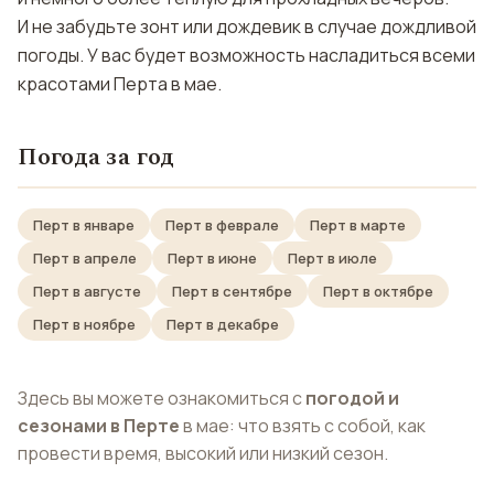
И не забудьте зонт или дождевик в случае дождливой
погоды. У вас будет возможность насладиться всеми
красотами Перта в мае.
Погода за год
Перт в январе
Перт в феврале
Перт в марте
Перт в апреле
Перт в июне
Перт в июле
Перт в августе
Перт в сентябре
Перт в октябре
Перт в ноябре
Перт в декабре
Здесь вы можете ознакомиться с
погодой и
сезонами в Перте
в мае: что взять с собой, как
провести время, высокий или низкий сезон.