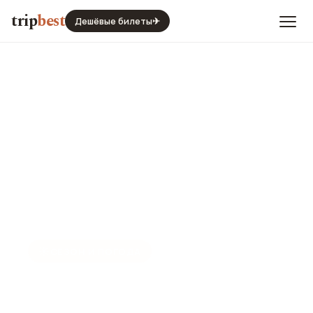
trip
best
Дешёвые билеты
✈
☀️
СЕЗОН И ПОГОДА
Перт в мае