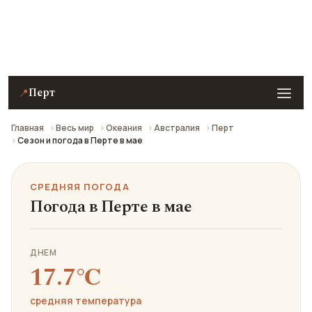
Средняя погода в Перте в мае: что взять с собой и
стоит ли ехать.
Перт
📍
Главная
Весь мир
Океания
Австралия
Перт
Сезон и погода в Перте в мае
СРЕДНЯЯ ПОГОДА
Погода в Перте в мае
ДНЕМ
17.7℃
средняя температура