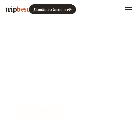
trip
best
Дешёвые билеты
✈
☀️
СЕЗОН И ПОГОДА
Сиэтл в октябре