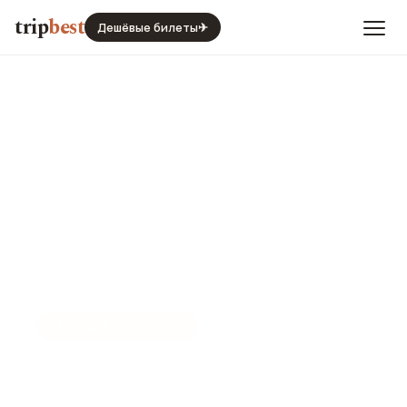
trip
best
Дешёвые билеты
✈
📍
МУЗЕЙ ИСКУССТВ
Музей искусств Frye