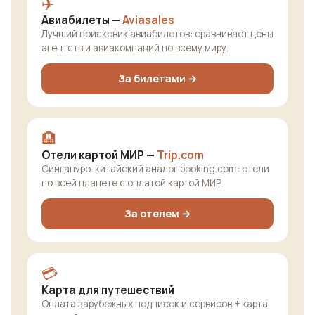
✈️
Авиабилеты —
Aviasales
Лучший поисковик авиабилетов: сравнивает цены
агентств и авиакомпаний по всему миру.
За билетами →
🏨
Отели картой МИР —
Trip.com
Сингапуро-китайский аналог booking.com: отели
по всей планете с оплатой картой МИР.
За отелем →
💳
Карта для путешествий
Оплата зарубежных подписок и сервисов + карта,