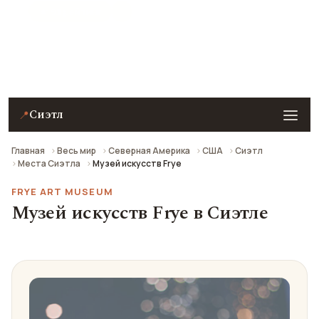
★ 9.1 рейтинг
Музей искусств Frye в Сиэтле — описание, фото,
отзывы и как добраться.
Сиэтл
📍
Главная
Весь мир
Северная Америка
США
Сиэтл
Места Сиэтла
Музей искусств Frye
FRYE ART MUSEUM
Музей искусств Frye в Сиэтле