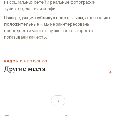
из социальных сетей и реальные фотографии
туристов, включая селфи.
Наша редакция
публикует все отзывы, а не только
положительные
— мы не заинтересованы
преподнести место в лучше свете, а просто
показываем как есть.
РЯДОМ И НЕ ТОЛЬКО
Другие места
Тихоокеанский
Парк Кола Андерсона
Спейс Нидл
→
научный центр
Cal Anderson Park
Space Needle
Pacific Science Center
→