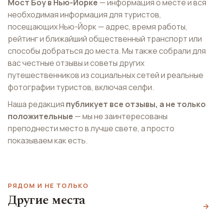
Мост Боу в Нью-Йорке
— информация о месте и вся
необходимая информация для туристов,
посещающих Нью-Йорк — адрес, время работы,
рейтинг и ближайший общественный транспорт или
способы добраться до места. Мы также собрали для
вас честные отзывы и советы других
путешественников из социальных сетей и реальные
фотографии туристов, включая селфи.
Наша редакция
публикует все отзывы, а не только
положительные
— мы не заинтересованы
преподнести место в лучше свете, а просто
показываем как есть.
РЯДОМ И НЕ ТОЛЬКО
Другие места
Бар PDT (Please Don't
Бар As Is NYC
Сохо
→
Tell)
As Is NYC
SoHo