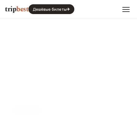
trip
best
Дешёвые билеты
✈
📍
МОСТ
Мост Боу