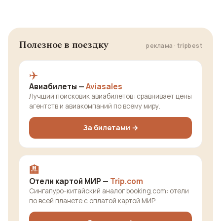
Полезное в поездку
реклама · tripbest
✈️
Авиабилеты —
Aviasales
Лучший поисковик авиабилетов: сравнивает цены
агентств и авиакомпаний по всему миру.
За билетами →
🏨
Отели картой МИР —
Trip.com
Сингапуро-китайский аналог booking.com: отели
по всей планете с оплатой картой МИР.