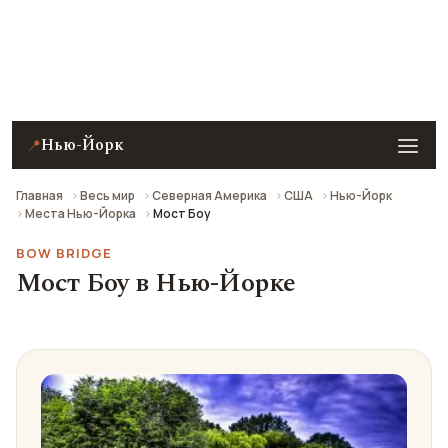
Мост Боу (Bow Bridge - Central Park) в Нью-Йорке —
описание, фото, отзывы и как добраться.
Нью-Йорк
📍
Главная
Весь мир
Северная Америка
США
Нью-Йорк
Места Нью-Йорка
Мост Боу
BOW BRIDGE
Мост Боу в Нью-Йорке