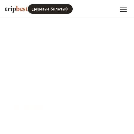
trip
best
Дешёвые билеты
✈
📍
ДОРОГА
Родео драйв