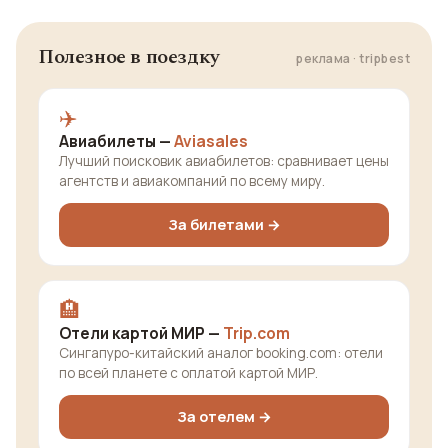
Полезное в поездку
реклама · tripbest
✈️
Авиабилеты —
Aviasales
Лучший поисковик авиабилетов: сравнивает цены
агентств и авиакомпаний по всему миру.
За билетами →
🏨
Отели картой МИР —
Trip.com
Сингапуро-китайский аналог booking.com: отели
по всей планете с оплатой картой МИР.
За отелем →