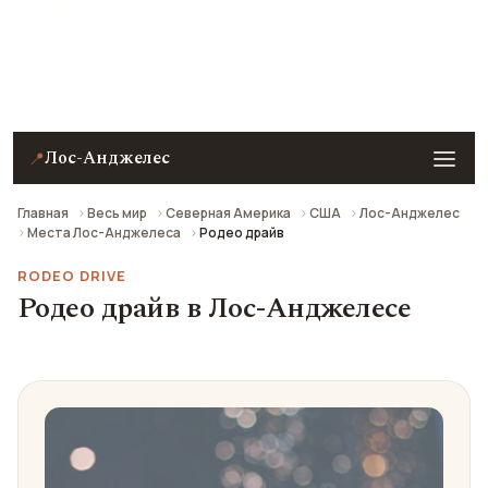
Родео драйв в Лос-Анджелесе — описание, фото,
отзывы и как добраться.
Лос-Анджелес
📍
Главная
Весь мир
Северная Америка
США
Лос-Анджелес
Места Лос-Анджелеса
Родео драйв
RODEO DRIVE
Родео драйв в Лос-Анджелесе