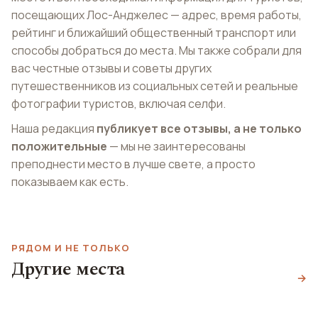
посещающих Лос-Анджелес — адрес, время работы,
рейтинг и ближайший общественный транспорт или
способы добраться до места. Мы также собрали для
вас честные отзывы и советы других
путешественников из социальных сетей и реальные
фотографии туристов, включая селфи.
Наша редакция
публикует все отзывы, а не только
положительные
— мы не заинтересованы
преподнести место в лучше свете, а просто
показываем как есть.
РЯДОМ И НЕ ТОЛЬКО
Концертный зал
Другие места
Музей
имени Уолта Диснея
Дисней ленд
→
естествознания
Walt Disney Concert Hall
Disneyland
Natural History Museum