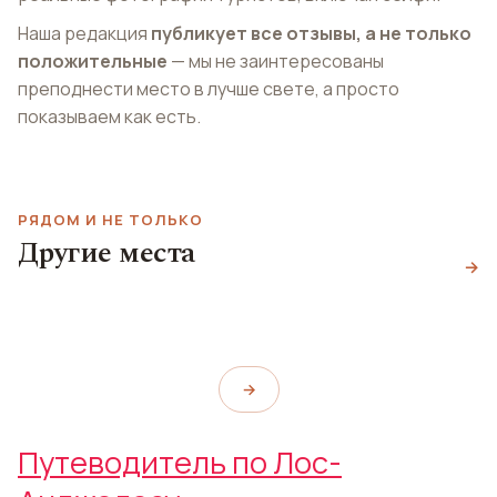
Наша редакция
публикует все отзывы, а не только
положительные
— мы не заинтересованы
преподнести место в лучше свете, а просто
показываем как есть.
РЯДОМ И НЕ ТОЛЬКО
Культурный центр
Другие места
Павильон Дороти
Центр города
Скирболл
→
Чендлер
Downtown Los Angeles Artwalk
Skirball Cultural Center
Dorothy Chandler Pavilion
→
Путеводитель по Лос-