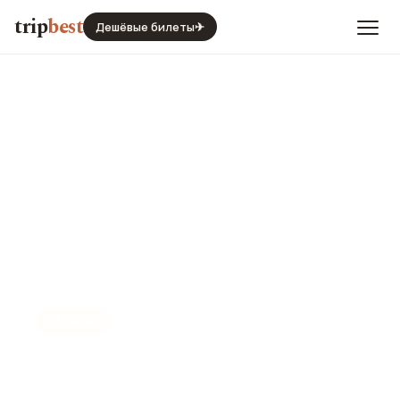
trip
best
Дешёвые билеты
✈
📍
ПАРК
Ботанический сад