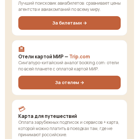
Лучший поисковик авиабилетов: сравнивает цены
агентств и авиакомпаний по всему миру.
За билетами →
🏨
Отели картой МИР —
Trip.com
Сингапуро-китайский аналог booking.com: отели
по всей планете с оплатой картой МИР.
За отелем →
💳
Карта для путешествий
Оплата зарубежных подписок и сервисов + карта,
которой можно платить в поездках там, где не
принимают российские.