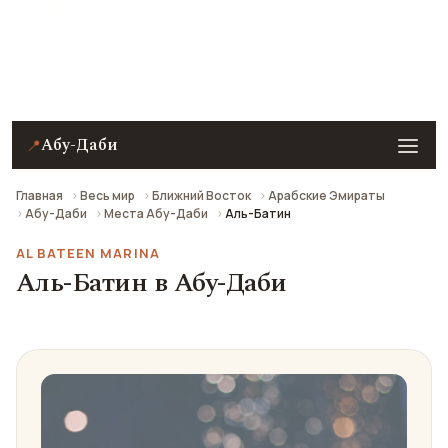
Аль-Батин в Абу-Даби — описание, фото, отзывы и
как добраться.
Абу-Даби
📍
Главная
Весь мир
Ближний Восток
Арабские Эмираты
Абу-Даби
Места Абу-Даби
Аль-Батин
AL BATEEN MARINA
Аль-Батин в Абу-Даби