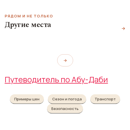
РЯДОМ И НЕ ТОЛЬКО
Муниципалитет Абу-
Другие места
Даби
Пляж Аль-Батин
→
Мечеть шейха Зайда
Abu Dhabi Municipality
Al Bateen Public Beach
Sheikh Zayed Grand Mosque
→
Путеводитель по Абу-Даби
Примеры цен
Сезон и погода
Транспорт
Безопасность