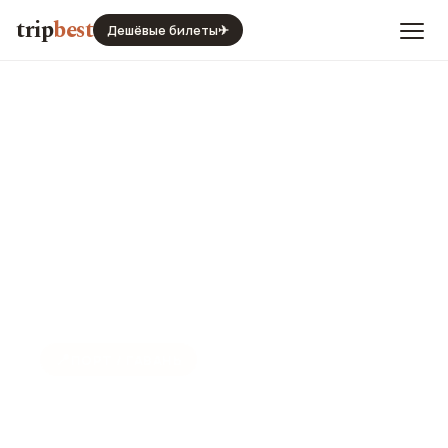
trip
best
Дешёвые билеты
✈
📍
ПОРТ / ГАВАНЬ
Аль-Батин