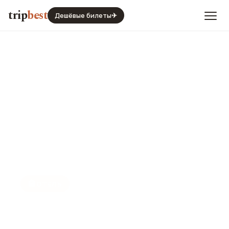
trip
best
Дешёвые билеты
✈
🏨
ОТЕЛЬ
Witt Istanbul Suites