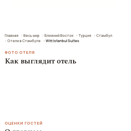
💳 ~6 064 ₽ за ночь
📍 2.4 км от центра города
Главная
Весь мир
Ближний Восток
Турция
Стамбул
Отели в Стамбуле
Witt Istanbul Suites
ФОТО ОТЕЛЯ
Как выглядит отель
ОЦЕНКИ ГОСТЕЙ