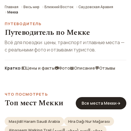
Главная
Весь мир
Ближний Восток
Саудовская Аравия
Мекка
ПУТЕВОДИТЕЛЬ
Путеводитель по Мекке
Всё для поездки: цены, транспорт и главные места —
с реальными фото и отзывами туристов.
Кратко:
💵
Цены и факты
📷
Фото
📖
Описание
💬
Отзывы
ЧТО ПОСМОТРЕТЬ
Топ мест Мекки
Все места Мекки
→
Masjidil Haram Saudi Arabia
Hira Dağı Nur Mağarası
Alnaseem Walking Trail ممشى النسيم (ممشى النسيم)