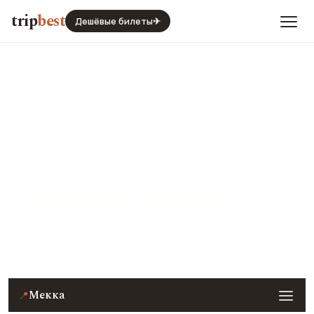
trip
best
Дешёвые билеты
✈
Мекка
Саудовская Аравия
Виза · не нужна
Цены, погода, транспорт и главные места — с
реальными фото и отзывами туристов.
Мекка
📍