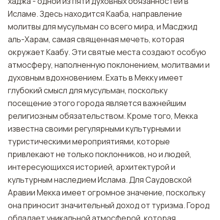
хаджа - одной из пяти духовных обязанностей в
Исламе. Здесь находится Кааба, направление
молитвы для мусульман со всего мира, и Масджид
аль-Харам, самая священная мечеть, которая
окружает Каабу. Эти святые места создают особую
атмосферу, наполненную поклонением, молитвами и
духовным вдохновением. Ехать в Мекку имеет
глубокий смысл для мусульман, поскольку
посещение этого города является важнейшим
религиозным обязательством. Кроме того, Мекка
известна своими регулярными культурными и
туристическими мероприятиями, которые
привлекают не только поклонников, но и людей,
интересующихся историей, архитектурой и
культурным наследием Ислама. Для Саудовской
Аравии Мекка имеет огромное значение, поскольку
она приносит значительный доход от туризма. Город
обладает уникальной атмосферой, которая