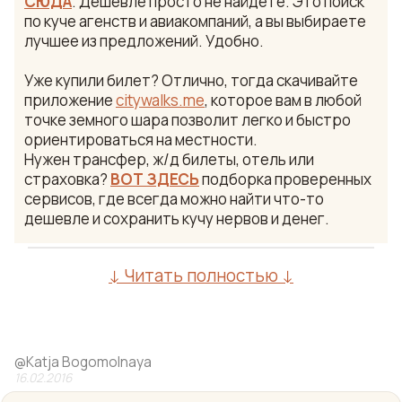
СЮДА
. Дешевле просто не найдете. Это поиск
по куче агенств и авиакомпаний, а вы выбираете
лучшее из предложений. Удобно.
Уже купили билет? Отлично, тогда скачивайте
приложение
citywalks.me
, которое вам в любой
точке земного шара позволит легко и быстро
ориентироваться на местности.
Нужен трансфер, ж/д билеты, отель или
страховка?
ВОТ ЗДЕСЬ
подборка проверенных
сервисов, где всегда можно найти что-то
дешевле и сохранить кучу нервов и денег.
↓ Читать полностью ↓
@
Katja Bogomolnaya
16.02.2016