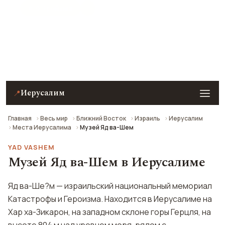
★ 9.3 рейтинг
Музей Яд ва-Шем (Мемориал Катастрофы и
Героизма) в Иерусалиме — описание, фото,
отзывы и как добраться.
Иерусалим
📍
Главная
Весь мир
Ближний Восток
Израиль
Иерусалим
Места Иерусалима
Музей Яд ва-Шем
YAD VASHEM
Музей Яд ва-Шем в Иерусалиме
Яд ва-Ше?м — израильский национальный мемориал
Катастрофы и Героизма. Находится в Иерусалиме на
Хар ха-Зикарон, на западном склоне горы Герцля, на