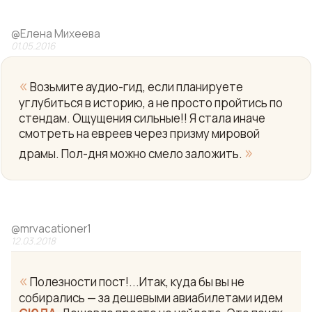
@
Елена Михеева
01.05.2016
«
Возьмите аудио-гид, если планируете
углубиться в историю, а не просто пройтись по
стендам. Ощущения сильные!! Я стала иначе
смотреть на евреев через призму мировой
»
драмы. Пол-дня можно смело заложить.
@
mrvacationer1
12.03.2018
«
Полезности пост!...Итак, куда бы вы не
собирались — за дешевыми авиабилетами идем