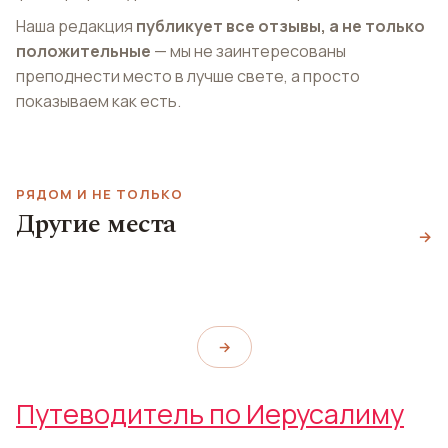
Наша редакция
публикует все отзывы, а не только
положительные
— мы не заинтересованы
преподнести место в лучше свете, а просто
показываем как есть.
РЯДОМ И НЕ ТОЛЬКО
Базилика Рождества
Другие места
Паб Дублин
Христова
→
Дорога Скорби
Dublin
Church of the Nativity
Via Dolorosa
→
Путеводитель по Иерусалиму