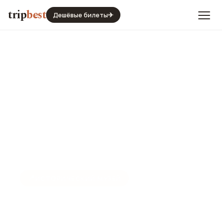
trip
best
Дешёвые билеты
✈
📍
ИСТОРИЧЕСКИЙ МУЗЕЙ
Музей Яд ва-Шем