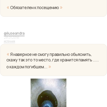
«
»
Обязателен к посещению
Yo
@
liuseandra
28.01.2016
источник
«
Я наверное не смогу правильно обьяснить,
скажу так это то место, где хранится память .....
»
о каждом погибшем...