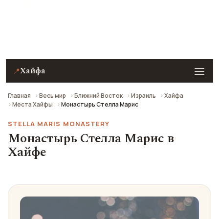
Монастырь Стелла Марис в Хайфе — описание,
фото, отзывы и как добраться.
Хайфа
📍
Главная
Весь мир
Ближний Восток
Израиль
Хайфа
Места Хайфы
Монастырь Стелла Марис
STELLA MARIS MONASTERY
Монастырь Стелла Марис в
Хайфе