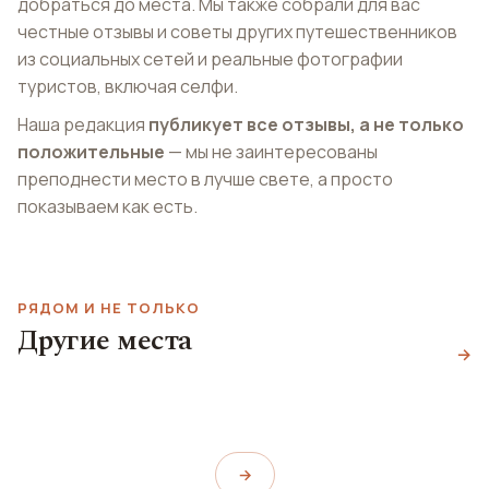
добраться до места. Мы также собрали для вас
честные отзывы и советы других путешественников
из социальных сетей и реальные фотографии
туристов, включая селфи.
Наша редакция
публикует все отзывы, а не только
положительные
— мы не заинтересованы
преподнести место в лучше свете, а просто
показываем как есть.
РЯДОМ И НЕ ТОЛЬКО
Национальный
Другие места
Кирьят-Хаим
морской музей
→
Кармель
Kiryat Haim Beach
National Maritime Museum
Carmel Panorama
→