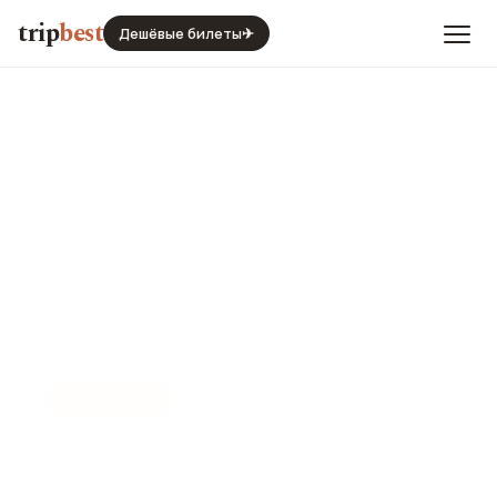
trip
best
Дешёвые билеты
✈
📍
ЦЕРКОВЬ
Монастырь Стелла Марис