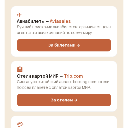
✈️
Авиабилеты —
Aviasales
Лучший поисковик авиабилетов: сравнивает цены
агентств и авиакомпаний по всему миру.
За билетами →
🏨
Отели картой МИР —
Trip.com
Сингапуро-китайский аналог booking.com: отели
по всей планете с оплатой картой МИР.
За отелем →
💳