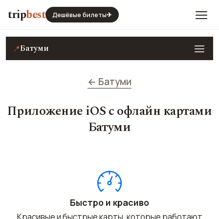
trip
best
Дешёвые билеты
✈
Батуми
📍
← Батуми
Приложение iOS с офлайн картами
Батуми
Быстро и красиво
Красивые и быстрые карты, которые работают