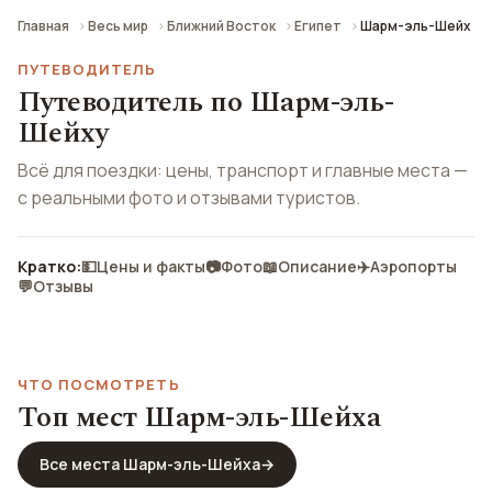
Главная
Весь мир
Ближний Восток
Египет
Шарм-эль-Шейх
ПУТЕВОДИТЕЛЬ
Путеводитель по Шарм-эль-
Шейху
Всё для поездки: цены, транспорт и главные места —
с реальными фото и отзывами туристов.
Кратко:
💵
Цены и факты
📷
Фото
📖
Описание
✈️
Аэропорты
💬
Отзывы
ЧТО ПОСМОТРЕТЬ
Топ мест Шарм-эль-Шейха
Все места Шарм-эль-Шейха
→