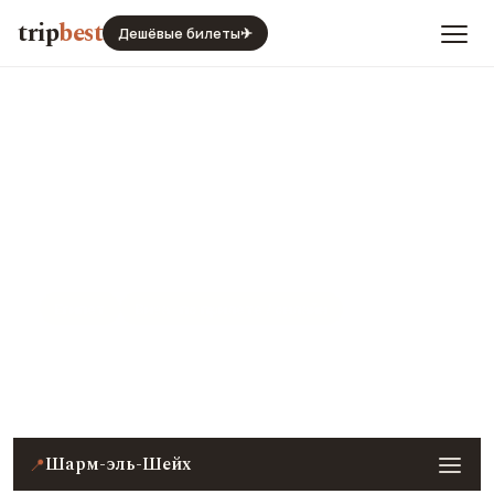
trip
best
Дешёвые билеты
✈
Шарм-эль-Шейх
Египет
Виза · по прилете / онлайн
Цены, погода, транспорт и главные места — с
реальными фото и отзывами туристов.
Шарм-эль-Шейх
📍