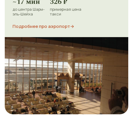
~17 мин
326 ₽
до центра Шарм-
примерная цена
эль-Шейха
такси
Подробнее про аэропорт
→