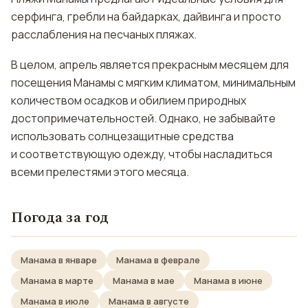
серфинга, гребли на байдарках, дайвинга и просто
расслабления на песчаных пляжах.
В целом, апрель является прекрасным месяцем для
посещения Манамы с мягким климатом, минимальным
количеством осадков и обилием природных
достопримечательностей. Однако, не забывайте
использовать солнцезащитные средства
и соответствующую одежду, чтобы насладиться
всеми прелестями этого месяца.
Погода за год
Манама в январе
Манама в феврале
Манама в марте
Манама в мае
Манама в июне
Манама в июле
Манама в августе