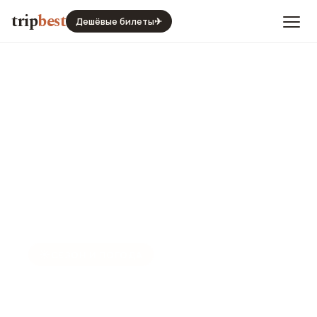
trip
best
Дешёвые билеты
✈
☀️
СЕЗОН И ПОГОДА
Манама в апреле