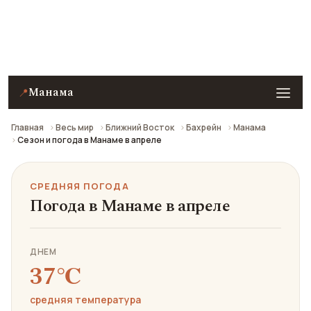
Средняя погода в Манаме в апреле: что взять с
собой и стоит ли ехать.
Манама
📍
Главная
Весь мир
Ближний Восток
Бахрейн
Манама
Сезон и погода в Манаме в апреле
СРЕДНЯЯ ПОГОДА
Погода в Манаме в апреле
ДНЕМ
37℃
средняя температура