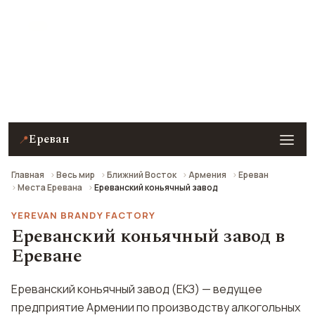
Ереванский коньячный завод (Завод коньяка
Арарат) в Ереване — описание, фото, отзывы и как
добраться.
Ереван
📍
Главная
Весь мир
Ближний Восток
Армения
Ереван
Места Еревана
Ереванский коньячный завод
YEREVAN BRANDY FACTORY
Ереванский коньячный завод в
Ереване
Ереванский коньячный завод (ЕКЗ) — ведущее
предприятие Армении по производству алкогольных