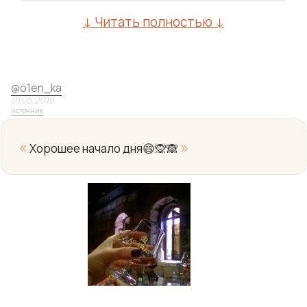
↓ Читать полностью ↓
@
o1en_ka
01.05.2015
источник
«
»
Хорошее начало дня😄🙊🙈
Yo