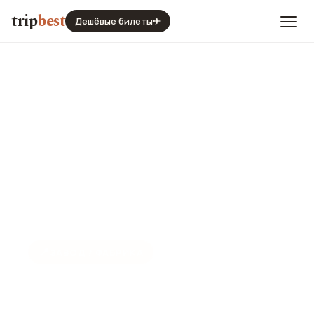
trip
best
Дешёвые билеты
✈
📍
ЗАВОД / ФАБРИКА
Ереванский коньячный
завод