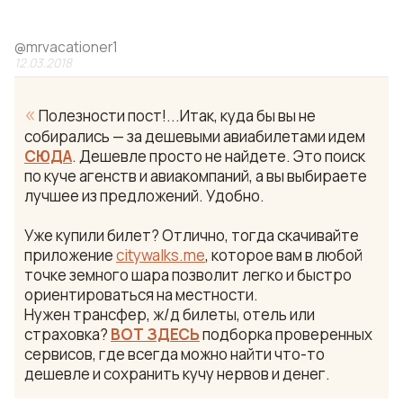
@
mrvacationer1
12.03.2018
«
Полезности пост!...Итак, куда бы вы не
собирались — за дешевыми авиабилетами идем
СЮДА
. Дешевле просто не найдете. Это поиск
по куче агенств и авиакомпаний, а вы выбираете
лучшее из предложений. Удобно.
Уже купили билет? Отлично, тогда скачивайте
приложение
citywalks.me
, которое вам в любой
точке земного шара позволит легко и быстро
ориентироваться на местности.
Нужен трансфер, ж/д билеты, отель или
страховка?
ВОТ ЗДЕСЬ
подборка проверенных
сервисов, где всегда можно найти что-то
дешевле и сохранить кучу нервов и денег.