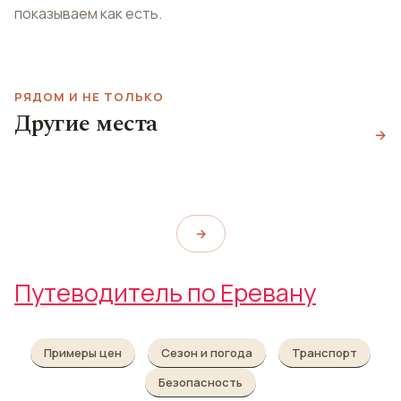
показываем как есть.
РЯДОМ И НЕ ТОЛЬКО
Другие места
Лебединое озеро
Liberty PUB
→
Karloff Czech Brewery
Swan Lake Yerevan
Liberty PUB
Karloff Czech Brewery
→
Путеводитель по Еревану
Примеры цен
Сезон и погода
Транспорт
Безопасность