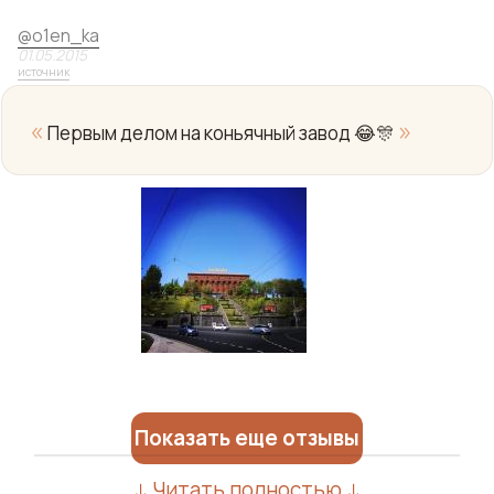
@
o1en_ka
01.05.2015
источник
«
»
Первым делом на коньячный завод 😂🎊
Показать еще отзывы
↓ Читать полностью ↓