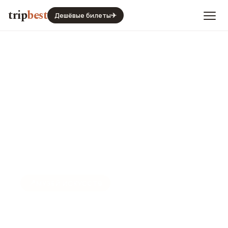
trip
best
Дешёвые билеты
✈
📍
МУЗЕЙ ИСКУССТВ
Центр искусств Гафесчяна