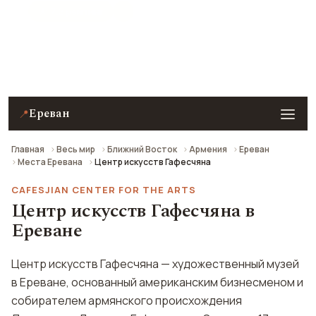
★ 7.2 рейтинг
Центр искусств Гафесчяна в Ереване — описание,
фото, отзывы и как добраться.
Ереван
📍
Главная
Весь мир
Ближний Восток
Армения
Ереван
Места Еревана
Центр искусств Гафесчяна
CAFESJIAN CENTER FOR THE ARTS
Центр искусств Гафесчяна в
Ереване
Центр искусств Гафесчяна — художественный музей
в Ереване, основанный американским бизнесменом и
собирателем армянского происхождения