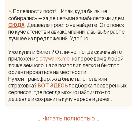
«
Полезности пост!...Итак, куда бы вы не
собирались — за дешевыми авиабилетами идем
СЮДА
. Дешевле просто не найдете. Это поиск
по куче агенств и авиакомпаний, а вы выбираете
лучшее из предложений. Удобно.
Уже купили билет? Отлично, тогда скачивайте
приложение
citywalks.me
, которое вам в любой
точке земного шара позволит легко и быстро
ориентироваться на местности.
Нужен трансфер, ж/д билеты, отель или
страховка?
ВОТ ЗДЕСЬ
подборка проверенных
сервисов, где всегда можно найти что-то
дешевле и сохранить кучу нервов и денег.
↓ Читать полностью ↓