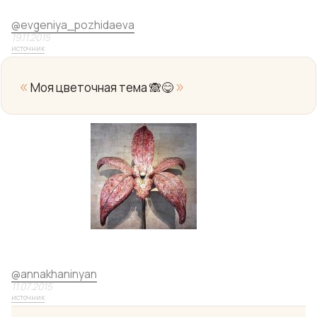
@
evgeniya_pozhidaeva
19.11.2015
источник
«
»
Моя цветочная тема 🙈😋
Yo
@
annakhaninyan
11.07.2015
источник