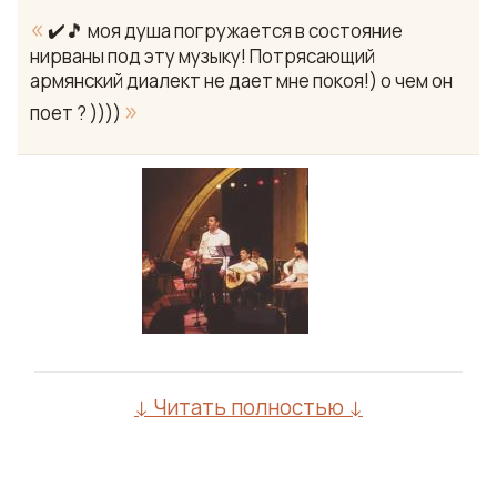
«
✔️🎵 моя душа погружается в состояние
нирваны под эту музыку! Потрясающий
армянский диалект не дает мне покоя!) о чем он
»
поет ? ))))
↓ Читать полностью ↓