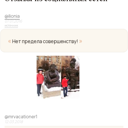
@
ilionia
07.01.2016
источник
«
»
Нет предела совершенству!
@
mrvacationer1
12.03.2018