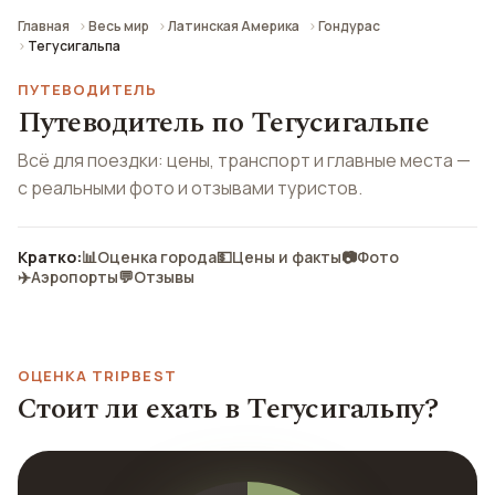
Главная
Весь мир
Латинская Америка
Гондурас
Тегусигальпа
ПУТЕВОДИТЕЛЬ
Путеводитель по Тегусигальпе
Всё для поездки: цены, транспорт и главные места —
с реальными фото и отзывами туристов.
Кратко:
📊
Оценка города
💵
Цены и факты
📷
Фото
✈️
Аэропорты
💬
Отзывы
ОЦЕНКА TRIPBEST
Стоит ли ехать в Тегусигальпу?