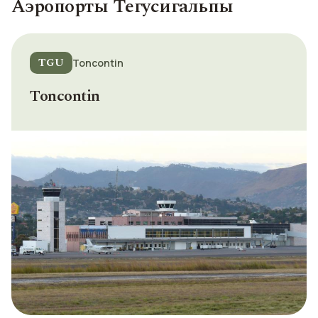
Аэропорты Тегусигальпы
TGU
Toncontin
Toncontin