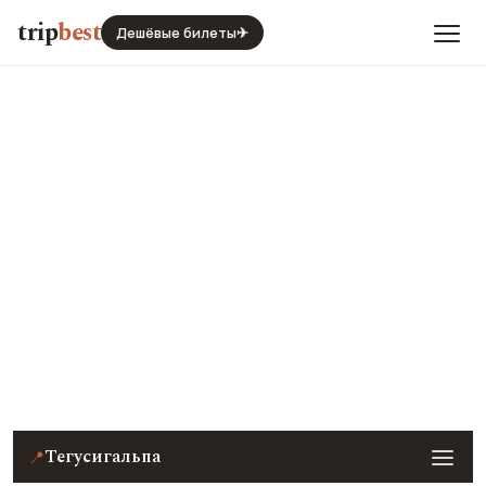
trip
best
Дешёвые билеты
✈
Тегусигальпа
Гондурас
Цены, погода, транспорт и главные места — с
реальными фото и отзывами туристов.
Тегусигальпа
📍