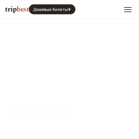
trip
best
Дешёвые билеты
✈
☀️
СЕЗОН И ПОГОДА
Кюрасао Сити в июле