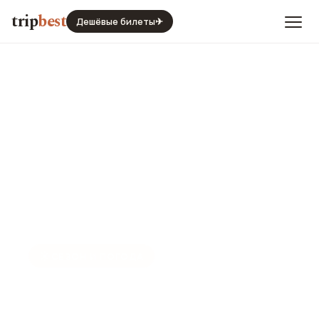
trip
best
Дешёвые билеты
✈
☀️
СЕЗОН И ПОГОДА
Гавана в мае