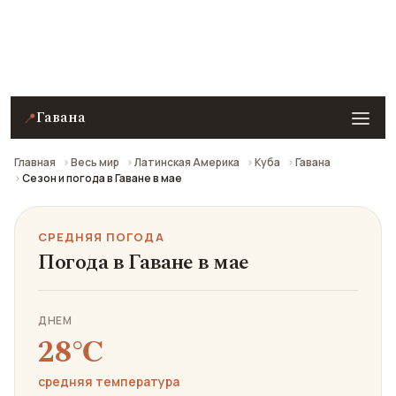
Средняя погода в Гаване в мае: что взять с собой
и стоит ли ехать.
Гавана
📍
Главная
Весь мир
Латинская Америка
Куба
Гавана
Сезон и погода в Гаване в мае
СРЕДНЯЯ ПОГОДА
Погода в Гаване в мае
ДНЕМ
28℃
средняя температура