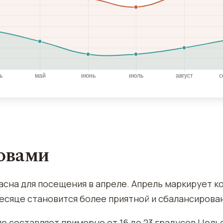
ловами
асна для посещения в апреле. Апрель маркирует к
 месяце становится более приятной и сбалансирова
е составляет примерно от 16 до 23 градусов Цельс