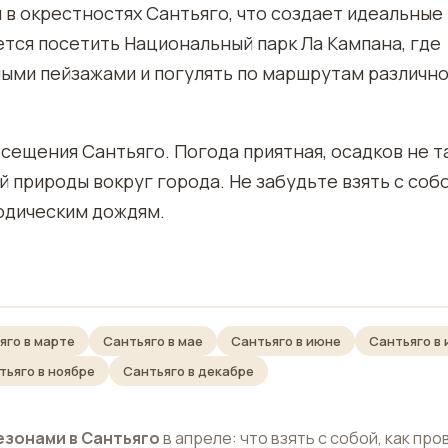
 в окрестностях Сантьяго, что создает идеальные
ется посетить Национальный парк Ла Кампана, где
ыми пейзажами и погулять по маршрутам различн
осещения Сантьяго. Погода приятная, осадков не т
й природы вокруг города. Не забудьте взять с соб
иодическим дождям.
яго в марте
Сантьяго в мае
Сантьяго в июне
Сантьяго в
тьяго в ноябре
Сантьяго в декабре
езонами в Сантьяго
в апреле: что взять с собой, как про