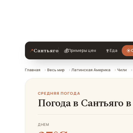
Средняя погода в Сантьяго в апреле:
ехать.
Сантьяго
📍
💰
🍷
☀️
Примеры цен
Еда
Главная
Весь мир
Латинская Америка
Чили
СРЕДНЯЯ ПОГОДА
Погода в Сантьяго в
ДНЕМ