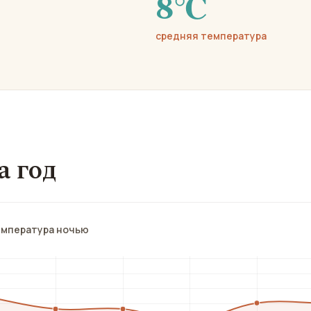
8℃
средняя температура
а год
емпература ночью