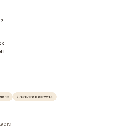
ой
ак
ой
 июле
Сантьяго в августе
вести