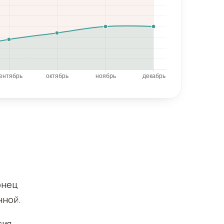
онец
нной.
ия.