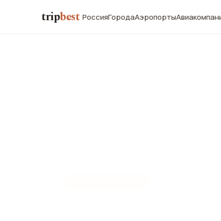
trip
best
Россия
Города
Аэропорты
Авиакомпан
☀️
СЕЗОН И ПОГОДА
Сантьяго в 