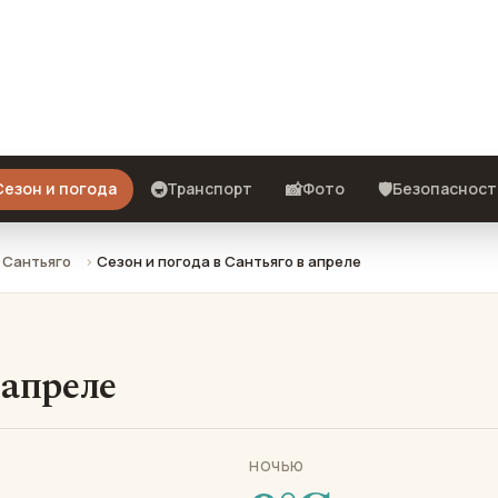
 что взять с собой и стоит ли
🚇
📸
🛡️
Сезон и погода
Транспорт
Фото
Безопасност
Сантьяго
Сезон и погода в Сантьяго в апреле
 апреле
НОЧЬЮ