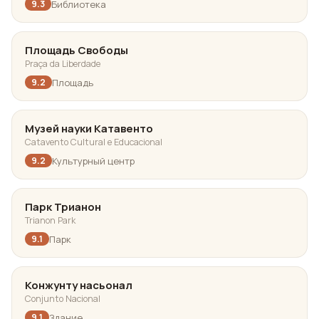
Библиотека
9.3
Площадь Свободы
Praça da Liberdade
Площадь
9.2
Музей науки Катавенто
Catavento Cultural e Educacional
Культурный центр
9.2
Парк Трианон
Trianon Park
Парк
9.1
Конжунту насьонал
Conjunto Nacional
Здание
9.1