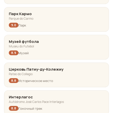
Парк Кармо
Parque do Carmo
Парк
9.0
Музей футбола
Museu do Futebol
Музей
8.9
Церковь Патиу-ду-Колежиу
Pateo do Collegio
Историческое место
8.8
Интерлагос
Autódromo José Carlos Pace Interlagos
Гоночный трек
8.8