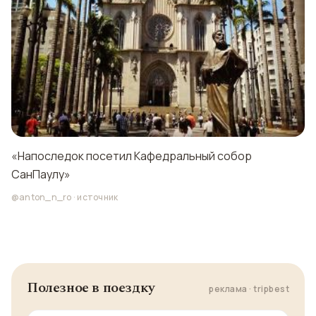
«Напоследок посетил Кафедральный собор
СанПаулу»
@anton_n_ro
·
источник
Полезное в поездку
реклама · tripbest