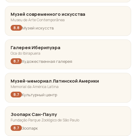
Музей современного искусства
Museu de Arte Contemporânea
Музей искусств
8.8
Галерея Иберипуэра
Oca do Ibirapuera
Художественная галерея
8.7
Музей-мемориал Латинской Америки
Memorial da América Latina
Культурный центр
8.7
Зоопарк Сан-Паулу
Fundação Parque Zoológico de São Paulo
Зоопарк
8.7