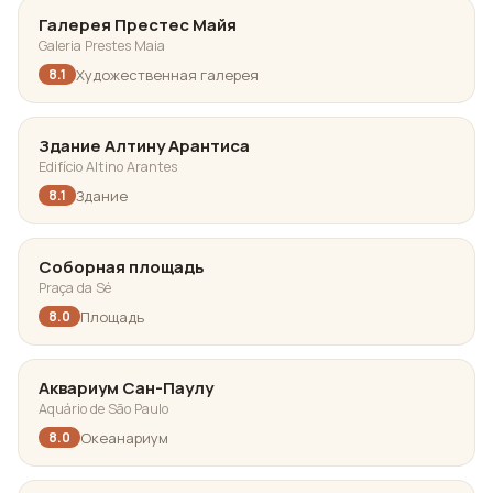
Галерея Престес Майя
Galeria Prestes Maia
Художественная галерея
8.1
Здание Алтину Арантиса
Edifício Altino Arantes
Здание
8.1
Соборная площадь
Praça da Sé
Площадь
8.0
Аквариум Сан-Паулу
Aquário de São Paulo
Океанариум
8.0