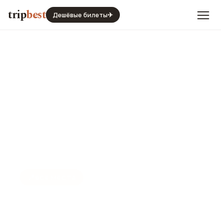
trip
best
Дешёвые билеты
✈
📍
ВСЕ МЕСТА
Места Сан-Паулу
Все достопримечательности и развлечения Сан-