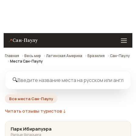
Паулу — с рейтингами, отзывами и картой.
Сан-Паулу
📍
Главная
Весь мир
Латинская Америка
Бразилия
Сан-Паулу
Места Сан-Паулу
🔍
Все места Сан-Паулу
Читать отзывы туристов ↓
Парк Ибирапуэра
Parque Ibirapuera