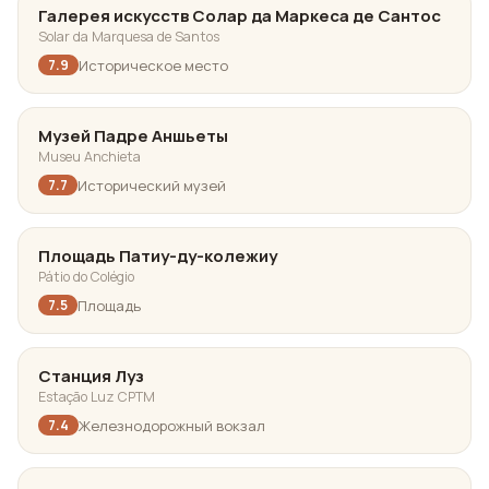
Галерея искусств Солар да Маркеса де Сантос
Solar da Marquesa de Santos
Историческое место
7.9
Музей Падре Аншьеты
Museu Anchieta
Исторический музей
7.7
Площадь Патиу-ду-колежиу
Pátio do Colégio
Площадь
7.5
Станция Луз
Estação Luz CPTM
Железнодорожный вокзал
7.4