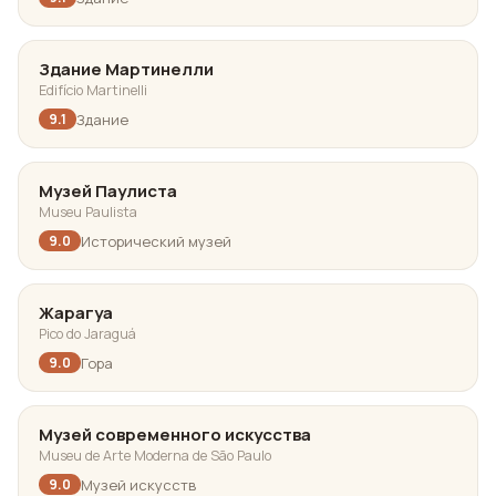
Здание Мартинелли
Edifício Martinelli
Здание
9.1
Музей Паулиста
Museu Paulista
Исторический музей
9.0
Жарагуа
Pico do Jaraguá
Гора
9.0
Музей современного искусства
Museu de Arte Moderna de São Paulo
Музей искусств
9.0