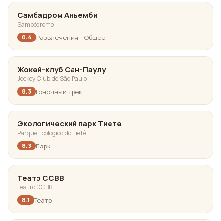
Самбадром Аньемби
Sambódromo
Развлечения - Общее
8.4
Жокей-клуб Сан-Паулу
Jockey Club de São Paulo
Гоночный трек
8.3
Экологический парк Тиете
Parque Ecológico do Tietê
Парк
8.3
Театр CCBB
Teatro CCBB
Театр
8.1