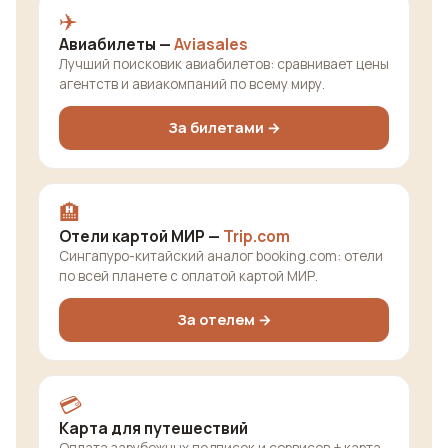
✈️
Авиабилеты —
Aviasales
Лучший поисковик авиабилетов: сравнивает цены
агентств и авиакомпаний по всему миру.
За билетами →
🏨
Отели картой МИР —
Trip.com
Сингапуро-китайский аналог booking.com: отели
по всей планете с оплатой картой МИР.
За отелем →
💳
Карта для путешествий