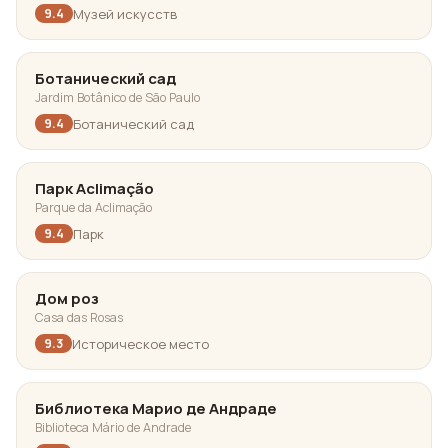
Музей искусств
9.4
Ботанический сад
Jardim Botânico de São Paulo
Ботанический сад
9.4
Парк Aclimação
Parque da Aclimação
Парк
9.4
Дом роз
Casa das Rosas
Историческое место
9.3
Библиотека Марио де Андраде
Biblioteca Mário de Andrade