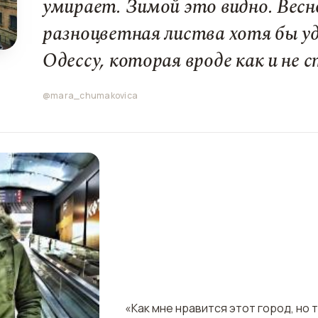
умирает. Зимой это видно. Вес
разноцветная листва хотя бы у
Одессу, которая вроде как и не с
@mara_chumakovica
«Как мне нравится этот город, но 