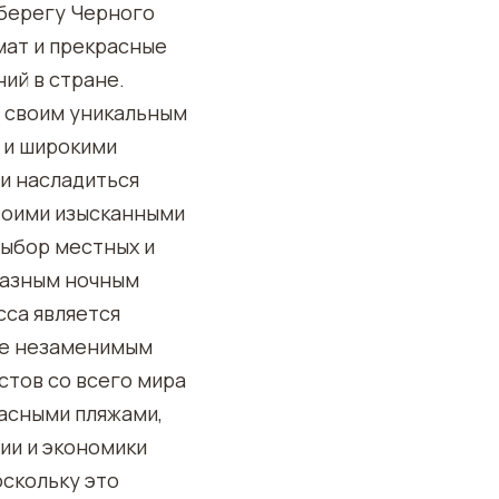
 берегу Черного
мат и прекрасные
ий в стране.
н своим уникальным
 и широкими
 и насладиться
своими изысканными
выбор местных и
разным ночным
са является
ее незаменимым
стов со всего мира
асными пляжами,
ии и экономики
оскольку это