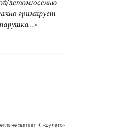
ной/летом/осенью
дачно гримирует
тарушка...»
тепла не хватает ☀️ жду лето»