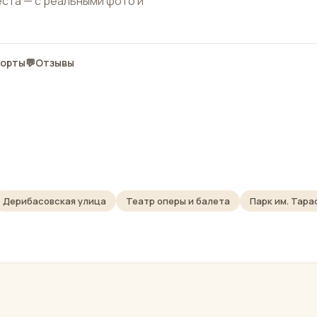
еста — с реальными фото и
порты
💬
Отзывы
Дерибасовская улица
Театр оперы и балета
Парк им. Тара