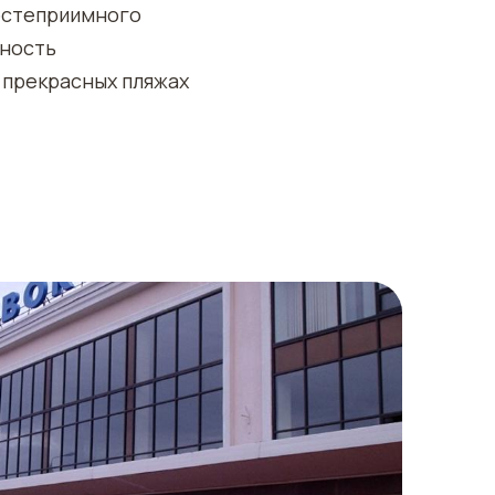
остеприимного
жность
а прекрасных пляжах