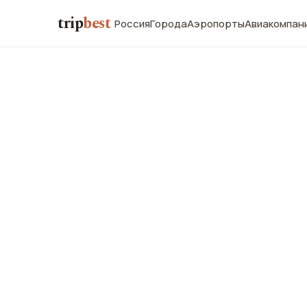
trip
best
Россия
Города
Аэропорты
Авиакомпан