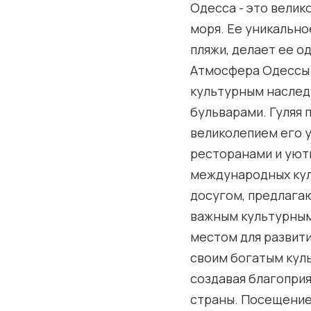
Одесса - это велик
моря. Ее уникальн
пляжи, делает ее о
Атмосфера Одессы 
культурным наслед
бульварами. Гуляя 
великолепием его 
ресторанами и уют
международных кул
досугом, предлага
важным культурным
местом для развити
своим богатым кул
создавая благоприя
страны. Посещение 