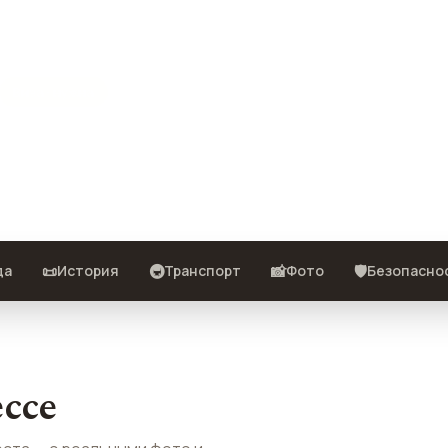
Виза · нужна
места — с реальными фото и
📜
🚇
📸
🛡️
да
История
Транспорт
Фото
Безопасно
ссе