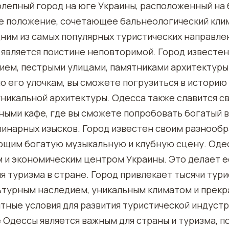
олепный город на юге Украины, расположенный на
ое положение, сочетающее бальнеологический кли
дним из самых популярных туристических направлен
является поистине неповторимой. Город известе
ием, пестрыми улицами, памятниками архитектуры
по его улочкам, вы сможете погрузиться в историю
уникальной архитектуры. Одесса также славится 
ными кафе, где вы сможете попробовать богатый 
инарных изысков. Город известен своим разнооб
ющим богатую музыкальную и клубную сцену. Одес
 и экономическим центром Украины. Это делает 
я туризма в стране. Город привлекает тысячи тури
ьтурным наследием, уникальным климатом и прекр
тные условия для развития туристической индустр
Одессы является важным для страны и туризма, п