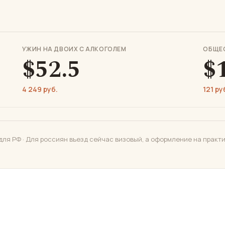
УЖИН НА ДВОИХ С АЛКОГОЛЕМ
ОБЩЕ
$52.5
$
4 249 руб.
121 ру
для РФ · Для россиян въезд сейчас визовый, а оформление на практ