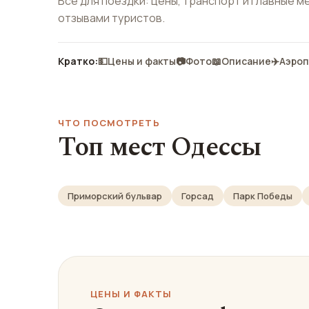
Всё для поездки: цены, транспорт и главные м
отзывами туристов.
Кратко:
💵
Цены и факты
📷
Фото
📖
Описание
✈️
Аэро
ЧТО ПОСМОТРЕТЬ
Топ мест Одессы
Приморский бульвар
Горсад
Парк Победы
ЦЕНЫ И ФАКТЫ