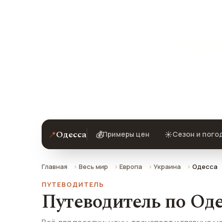
Одесса
Украина
Цены, погода, транспорт и главные 
отзывами туристов.
Одесса
📍
💰
☀️
Примеры цен
Сезон и пого
Главная
Весь мир
Европа
Украина
Одесса
ПУТЕВОДИТЕЛЬ
Путеводитель по Оде