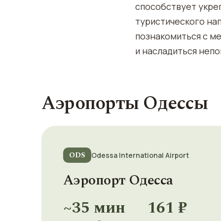
способствует укре
туристического на
познакомиться с ме
и насладиться неп
Аэропорты Одессы
ODS
Odessa International Airport
Аэропорт Одесса
~35 мин
161 ₽