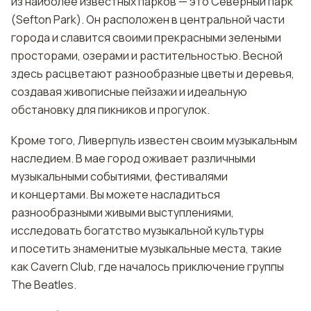
из наиболее известных парков — это Северный парк
(Sefton Park). Он расположен в центральной части
города и славится своими прекрасными зелеными
просторами, озерами и растительностью. Весной
здесь расцветают разнообразные цветы и деревья,
создавая живописные пейзажи и идеальную
обстановку для пикников и прогулок.
Кроме того, Ливерпуль известен своим музыкальным
наследием. В мае город оживает различными
музыкальными событиями, фестивалями
и концертами. Вы можете насладиться
разнообразными живыми выступлениями,
исследовать богатство музыкальной культуры
и посетить знаменитые музыкальные места, такие
как Cavern Club, где началось приключение группы
The Beatles.