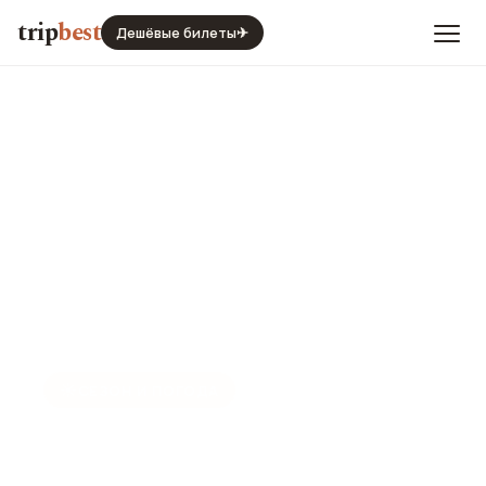
trip
best
Дешёвые билеты
✈
☀️
СЕЗОН И ПОГОДА
Ливерпуль в мае