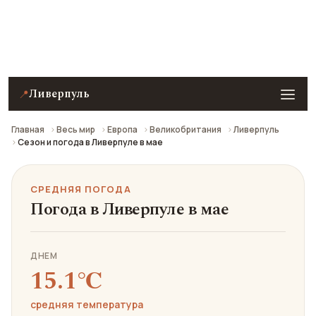
Средняя погода в Ливерпуле в мае: что взять с
собой и стоит ли ехать.
Ливерпуль
📍
Главная
Весь мир
Европа
Великобритания
Ливерпуль
Сезон и погода в Ливерпуле в мае
СРЕДНЯЯ ПОГОДА
Погода в Ливерпуле в мае
ДНЕМ
15.1℃
средняя температура