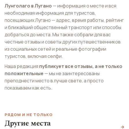
Лунголаго в Лугано
— информация о месте и вся
необходимая информация для туристов,
посещающих Лугано — адрес, время работы, рейтинг
и ближайший общественный транспорт или способы
добраться до места. Мы также собрали для вас
честные отзывы и советы других путешественников
из социальных сетей и реальные фотографии
туристов, включая селфи.
Наша редакция
публикует все отзывы, а не только
положительные
— мы не заинтересованы
преподнести место в лучше свете, а просто
показываем как есть.
РЯДОМ И НЕ ТОЛЬКО
Другие места
Фуникулер Сан-
Тассино
Площадь Реформы
→