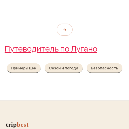
Сальваторе
Parco del Tassino
Piazza Della Riforma
Funicolare San Salvatore
→
Путеводитель по Лугано
Примеры цен
Сезон и погода
Безопасность
trip
best