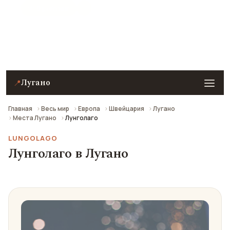
★ 9 рейтинг
Лунголаго в Лугано — описание, фото, отзывы и
как добраться.
Лугано
📍
Главная
Весь мир
Европа
Швейцария
Лугано
Места Лугано
Лунголаго
LUNGOLAGO
Лунголаго в Лугано