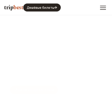
trip
best
Дешёвые билеты
✈
📍
ПЕШЕХОДНАЯ ЗОНА
Лунголаго