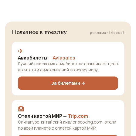
Полезное в поездку
реклама · tripbest
✈️
Авиабилеты —
Aviasales
Лучший поисковик авиабилетов: сравнивает цены
агентств и авиакомпаний по всему миру.
За билетами →
🏨
Отели картой МИР —
Trip.com
Сингапуро-китайский аналог booking.com: отели
по всей планете с оплатой картой МИР.