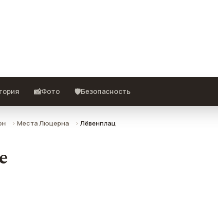
ото, отзывы и как добраться.
📸
🛡️
тория
Фото
Безопасность
рн
Места Люцерна
Лёвенплац
е