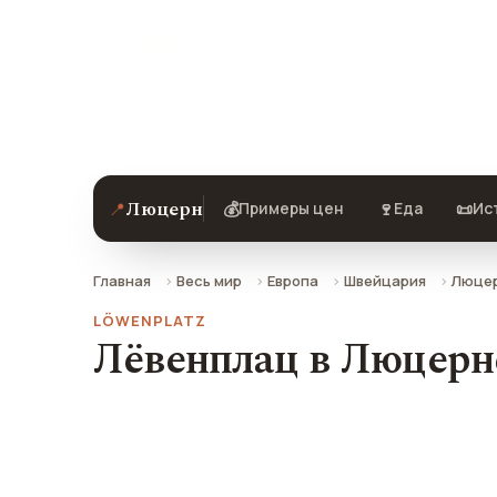
Лёвенплац в Люцерне — описание, ф
Люцерн
📍
💰
🍷
📜
Примеры цен
Еда
Ис
Главная
Весь мир
Европа
Швейцария
Люце
LÖWENPLATZ
Лёвенплац в Люцерн