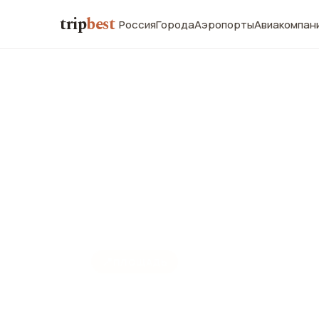
trip
best
Россия
Города
Аэропорты
Авиакомпан
📍
ПЛОЩАДЬ
Лёвенплац