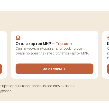
🏨
Отели картой МИР —
Trip.com
Сингапуро-китайский аналог booking.com:
О
отели по всей планете с оплатой картой МИР.
к
г
За отелем →
 проверенных сервисов на все случаи жизни:
 другое.