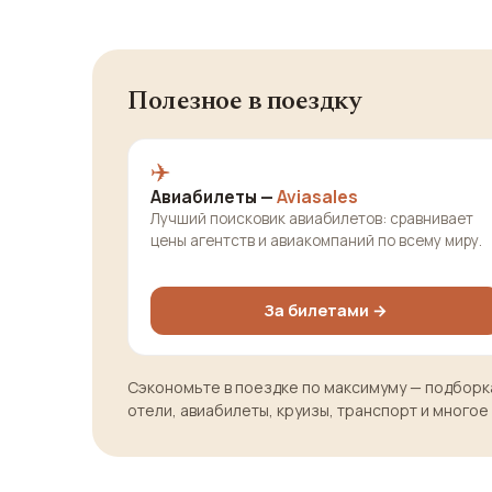
Полезное в поездку
✈️
Авиабилеты —
Aviasales
Лучший поисковик авиабилетов: сравнивает
цены агентств и авиакомпаний по всему миру.
За билетами →
Сэкономьте в поездке по максимуму — подборка
отели, авиабилеты, круизы, транспорт и многое