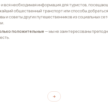
 и вся необходимая информация для туристов, посещаю
ижайший общественный транспорт или способы добраться
ывы и советы других путешественников из социальных сет
и.
 только положительные
— мы не заинтересованы препод
 есть.
Torbogen Zeitgeist
Torbogen Zeitgeist
→