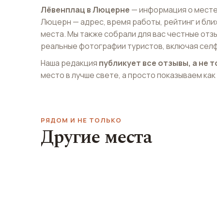
Лёвенплац в Люцерне
— информация о месте
Люцерн — адрес, время работы, рейтинг и бл
места. Мы также собрали для вас честные отз
реальные фотографии туристов, включая селф
Наша редакция
публикует все отзывы, а не
место в лучше свете, а просто показываем как
РЯДОМ И НЕ ТОЛЬКО
Другие места
Швейцарский музей
транспорта
ККЛ Плаза
Verkehrshaus der Schweiz
KKL Plaza