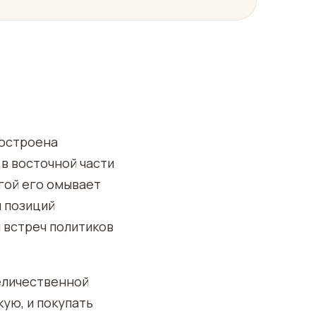
построена
 в восточной части
угой его омывает
я позиций
й встреч политиков
еличественной
ую, и покупать