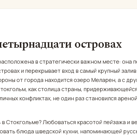
четырнадцати островах
расположена в стратегически важном месте: она 
тровах и перекрывает вход в самый крупный залив
ороны от города находится озеро Меларен, а с др
Стокгольм, как столица страны, придерживающейс
личных конфликтах, не один раз становился арено
ь в Стокгольме? Любоваться красотой пейзажа и в
овать блюда шведской кухни, напоминающей русск