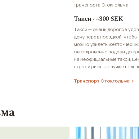
транспорта Стокгольма.
Такси · ~300 SEK
Такси — очень дорогое удов
цену перед поездкой, чтобы
можно увидеть желто-черный
он откровенно задран до пр
на неофициальные такси, це
страх и риск, но лучше поль
Транспорт Стокгольма
→
ьма