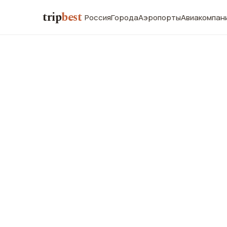
trip
best
Россия
Города
Аэропорты
Авиакомпан