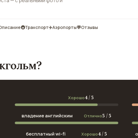
еста — с реальными фото и
Описание
🚇
Транспорт
✈️
Аэропорты
💬
Отзывы
окгольм?
4 / 5
Хорошо
5 / 5
владение английским
Отлично
4 / 5
бесплатный wi-fi
Хорошо