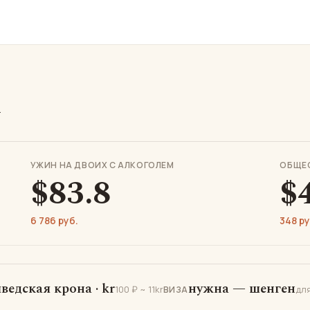
х
УЖИН НА ДВОИХ С АЛКОГОЛЕМ
ОБЩЕ
$83.8
$
6 786 руб.
348 ру
ведская крона · kr
нужна — шенген
100 ₽ ~ 11kr
дл
ВИЗА