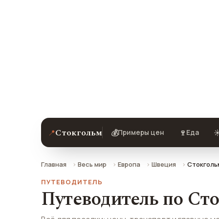
Стокгол
Цены, погода, транспорт и главные 
отзывами туристов.
Стокгольм
📍
💰
🍷
☀
Примеры цен
Еда
Главная
Весь мир
Европа
Швеция
Стокголь
ПУТЕВОДИТЕЛЬ
Путеводитель по Ст