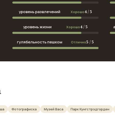
4 / 5
уровень развлечений
Хорошо
4 / 5
уровень жизни
Хорошо
5 / 5
гулябельность пешком
Отлично
а
уша
Фотографиска
Музей Васа
Парк Кунгстрэдгорден