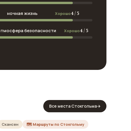
4 / 5
ночная жизнь
Хорошо
4 / 5
атмосфера безопасности
Хорошо
Все места Стокгольма
→
Скансен
🗺️ Маршруты по Стокгольму