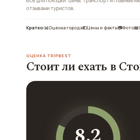
Всё для поездки: цены, транспорт и главные м
отзывами туристов.
Кратко:
📊
Оценка города
💵
Цены и факты
📷
Фото
📖
ОЦЕНКА TRIPBEST
Стоит ли ехать в Ст
8.2