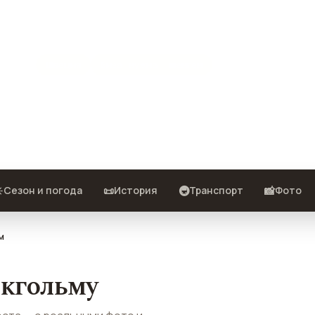
ьм
Швеция
Виза · нужна — шенген
места — с реальными фото и
️
📜
🚇
📸
Сезон и погода
История
Транспорт
Фото
м
окгольму