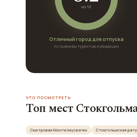
из 10
Отличный город для отпуска
по оценкам туристов и редакции
ЧТО ПОСМОТРЕТЬ
Топ мест Стокгольм
Смотровая Монтелиусвэген
Стокгольмская рат