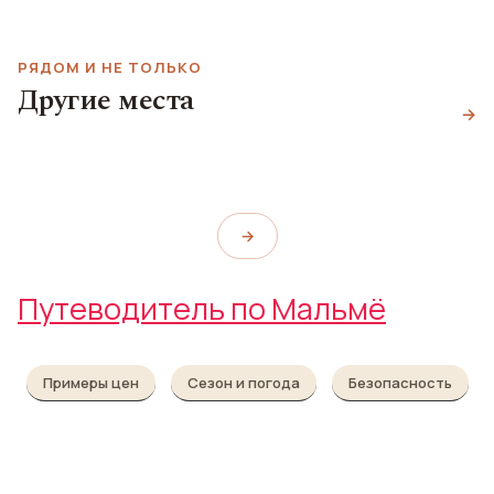
РЯДОМ И НЕ ТОЛЬКО
Другие места
Ломма
Парк Pildammsparken
→
Kanaltrappan
Lomma Beach
Pildammsparken
Kanaltrappan
→
Путеводитель по Мальмё
Примеры цен
Сезон и погода
Безопасность