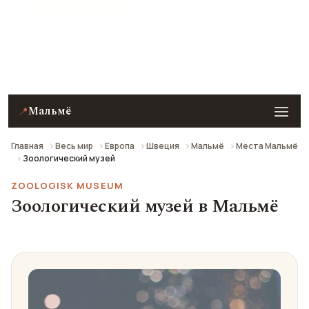
★ 7.4 рейтинг
Зоологический музей в Мальмё — описание, фото,
отзывы и как добраться.
Мальмё
📍
Главная
Весь мир
Европа
Швеция
Мальмё
Места Мальмё
Зоологический музей
ZOOLOGISK MUSEUM
Зоологический музей в Мальмё