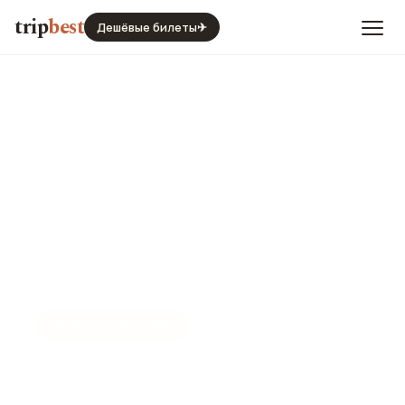
trip
best
Дешёвые билеты
✈
📍
НАУЧНЫЙ МУЗЕЙ
Зоологический музей