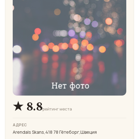
★ 8.8
рейтинг места
АДРЕС
Arendals Skans,418 78 Гётеборг,Швеция