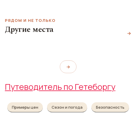
РЯДОМ И НЕ ТОЛЬКО
Другие места
Ботанический сад
Лизеберг
→
Парк Слотскоген
Botaniska Trädgården
Liseberg
Plikta Slottskogen
→
Путеводитель по Гетеборгу
Примеры цен
Сезон и погода
Безопасность