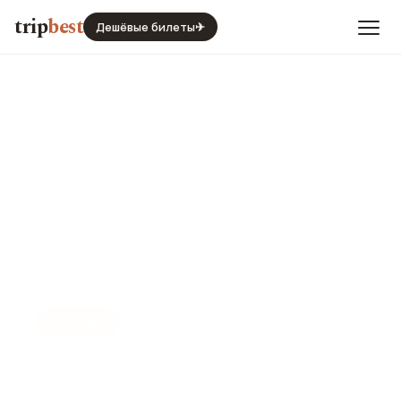
trip
best
Дешёвые билеты
✈
📍
МУЗЕЙ
Музей Вольво