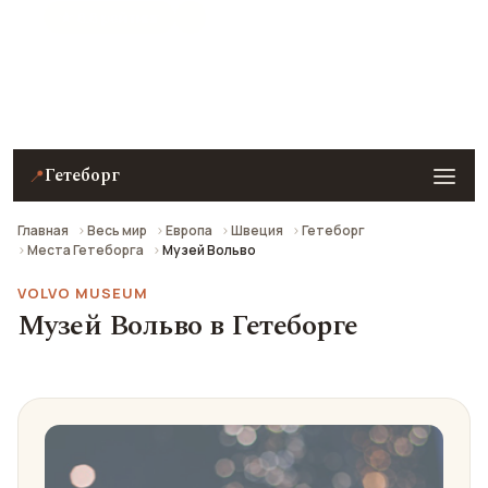
★ 8.8 рейтинг
Музей Вольво в Гетеборге — описание, фото,
отзывы и как добраться.
Гетеборг
📍
Главная
Весь мир
Европа
Швеция
Гетеборг
Места Гетеборга
Музей Вольво
VOLVO MUSEUM
Музей Вольво в Гетеборге