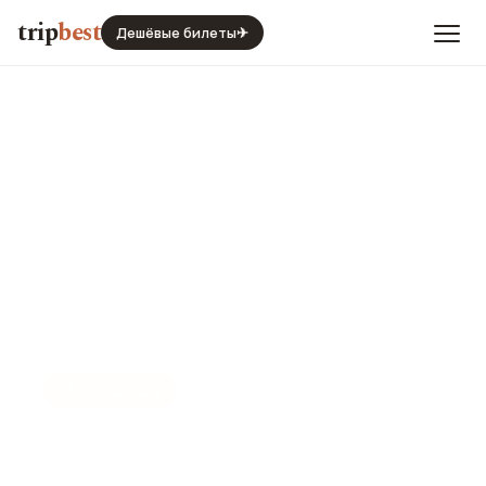
trip
best
Дешёвые билеты
✈
📍
ПЛОЩАДЬ
Железная площадь