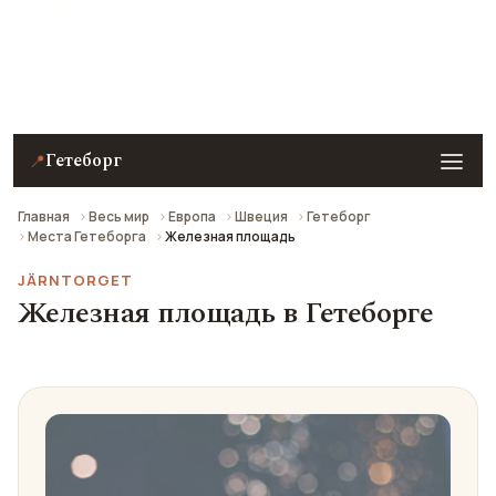
Железная площадь в Гетеборге — описание, фото,
отзывы и как добраться.
Гетеборг
📍
Главная
Весь мир
Европа
Швеция
Гетеборг
Места Гетеборга
Железная площадь
JÄRNTORGET
Железная площадь в Гетеборге