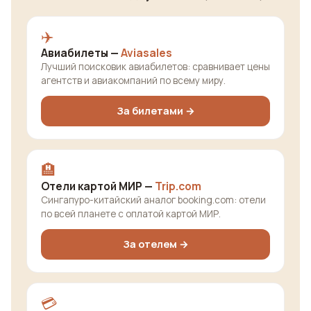
✈️
Авиабилеты —
Aviasales
Лучший поисковик авиабилетов: сравнивает цены
агентств и авиакомпаний по всему миру.
За билетами →
🏨
Отели картой МИР —
Trip.com
Сингапуро-китайский аналог booking.com: отели
по всей планете с оплатой картой МИР.
За отелем →
💳