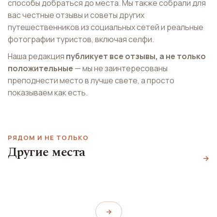
способы добраться до места. Мы также собрали для
вас честные отзывы и советы других
путешественников из социальных сетей и реальные
фотографии туристов, включая селфи.
Наша редакция
публикует все отзывы, а не только
положительные
— мы не заинтересованы
преподнести место в лучше свете, а просто
показываем как есть.
РЯДОМ И НЕ ТОЛЬКО
Городской парк
Другие места
Джаз-клуб
Площадь Авенюн
Гетеборга
→
Нефертити
Avenyn
Trädgårdsföreningen
Nefertiti
→