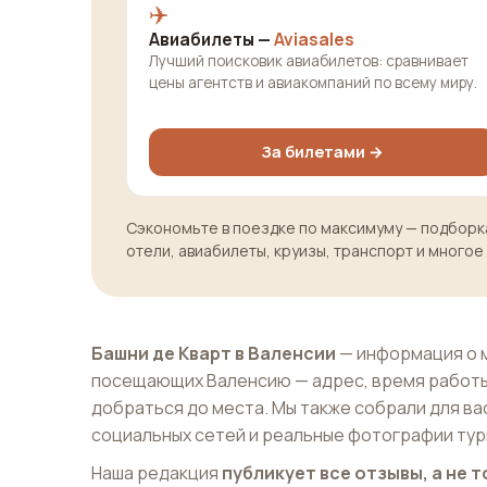
✈️
Авиабилеты —
Aviasales
Лучший поисковик авиабилетов: сравнивает
цены агентств и авиакомпаний по всему миру.
За билетами →
Сэкономьте в поездке по максимуму — подборка
отели, авиабилеты, круизы, транспорт и многое
Башни де Кварт в Валенсии
— информация о м
посещающих Валенсию — адрес, время работы
добраться до места. Мы также собрали для ва
социальных сетей и реальные фотографии тур
Наша редакция
публикует все отзывы, а не