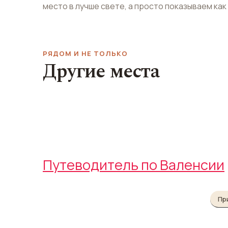
место в лучше свете, а просто показываем как
РЯДОМ И НЕ ТОЛЬКО
Другие места
Лонха-де-ла-Седа
Парк Аламеда
Llotja de la Seda
Alameda
Путеводитель по Валенсии
Пр