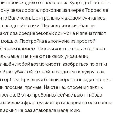
ия происходило от поселения Куарт де Поблет –
рому вела дорога, проходившая через Торрес де
ентр Валенсии. Центральным входом считались
ец поздней готики. Цилиндрические башни-
нают два средневековых донжона и впечатляют
мощью. Постройка выполнена из простой
тёсаным камнем. Нижняя часть стены отделана
ады башен не имеют никаких украшений.
л лишён любой возможности взобраться по этим
й их зубчатой стеной, находится полукруглая
м гербом. Круглыми башни ворот выглядят только
и плоские, прямые. На стенах строения видны
релов. В этих пробоинах сейчас вьют гнёзда
снарядами французской артиллерии в годы войны
ая армия не раз атаковала Валенсию.