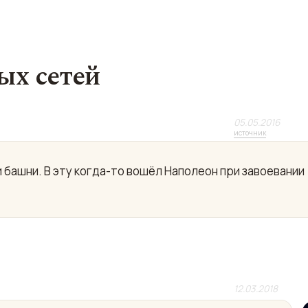
ых сетей
05.05.2016
источник
и башни. В эту когда-то вошёл Наполеон при завоевании
12.03.2018