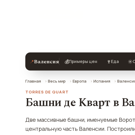
★ 8.9 рейтинг
Башни де Кварт в Валенсии — описан
Валенсия
📍
💰
🍷
☀️
Примеры цен
Еда
С
Главная
Весь мир
Европа
Испания
Валенси
TORRES DE QUART
Башни де Кварт в В
Две массивные башни, именуемые Ворота
центральную часть Валенсии. Построили 