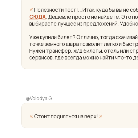
«
Полезности пост!...Итак, куда бы вы не 
СЮДА
. Дешевле просто не найдете. Это пои
выбираете лучшее из предложений. Удобно
Уже купили билет? Отлично, тогда скачив
точке земного шара позволит легко и быст
Нужен трансфер, ж/д билеты, отель или ст
сервисов, где всегда можно найти что-то д
@
Volodya G.
«
»
Стоит подняться на верх!