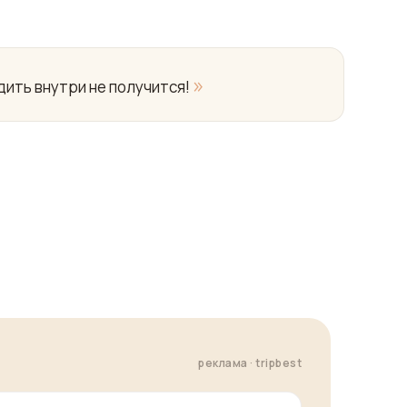
»
дить внутри не получится!
реклама · tripbest