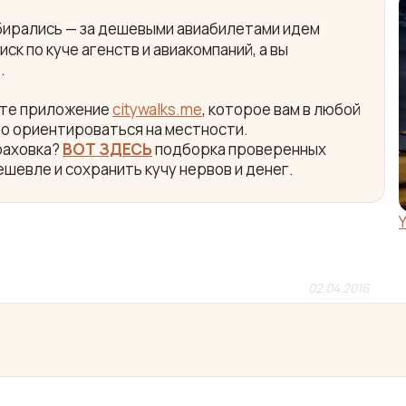
собирались — за дешевыми авиабилетами идем
ск по куче агенств и авиакомпаний, а вы
.
айте приложение
citywalks.me
, которое вам в любой
ро ориентироваться на местности.
раховка?
ВОТ ЗДЕСЬ
подборка проверенных
ешевле и сохранить кучу нервов и денег.
02.04.2016