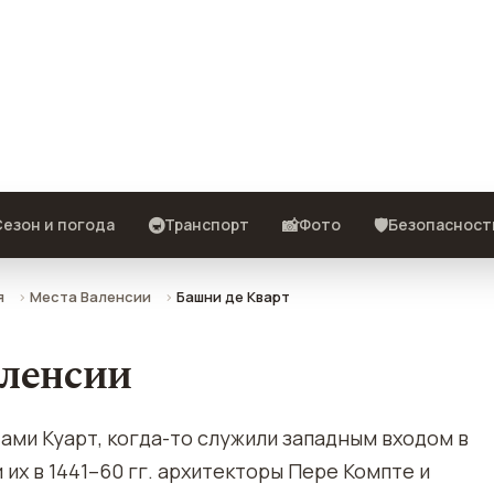
ие, фото, отзывы и как добраться.
🚇
📸
🛡️
езон и погода
Транспорт
Фото
Безопасност
я
Места Валенсии
Башни де Кварт
аленсии
ми Куарт, когда-то служили западным входом в
их в 1441–60 гг. архитекторы Пере Компте и