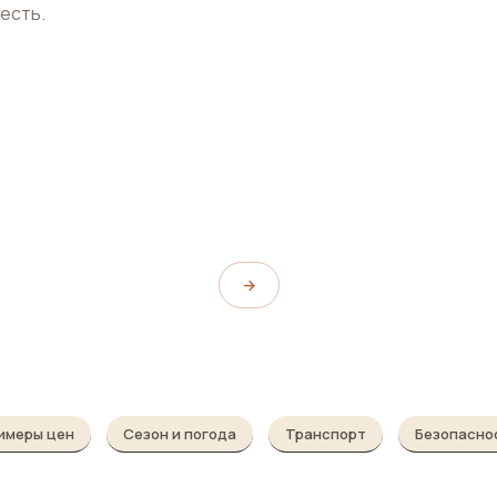
 есть.
Королевская площадь
Plaça de la Reina
→
имеры цен
Сезон и погода
Транспорт
Безопасно