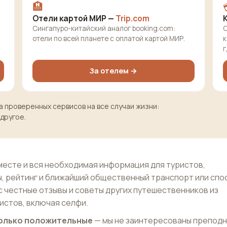
🏨
Отели картой МИР —
Trip.com
Сингапуро-китайский аналог booking.com:
О
отели по всей планете с оплатой картой МИР.
к
г
За отелем →
 проверенных сервисов на все случаи жизни:
 другое.
есте и вся необходимая информация для туристов,
, рейтинг и ближайший общественный транспорт или спо
с честные отзывы и советы других путешественников из
истов, включая селфи.
 только положительные
— мы не заинтересованы препод