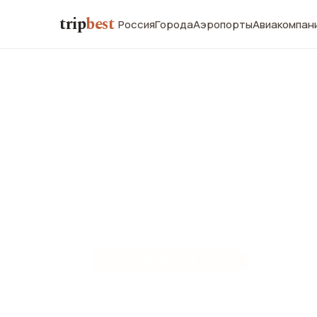
trip
best
Россия
Города
Аэропорты
Авиакомпан
📍
ИСТОРИЧЕСКОЕ МЕСТО
Башни де К