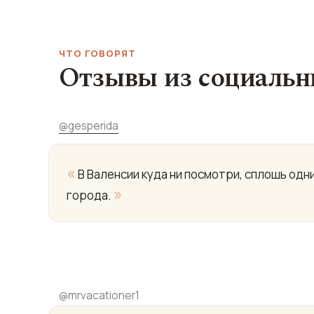
ЧТО ГОВОРЯТ
Отзывы из социальн
@
gesperida
«
В Валенсии куда ни посмотри, сплошь одн
»
города.
@
mrvacationer1