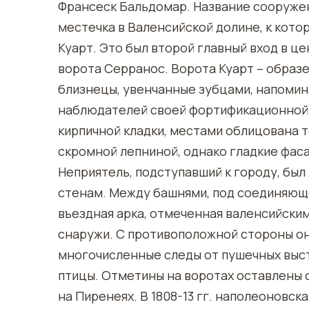
Франсеск Бальдомар. Название сооружен
местечка в Валенсийской долине, к кото
Куарт. Это был второй главный вход в ц
ворота Серранос. Ворота Куарт – образ
близнецы, увенчанные зубцами, напоми
наблюдателей своей фортификационной 
кирпичной кладки, местами облицована 
скромной лепниной, однако гладкие фас
Неприятель, подступавший к городу, бы
стенам. Между башнями, под соединяюще
въездная арка, отмеченная валенсийски
снаружи. С противоположной стороны он
многочисленные следы от пушечных выст
птицы. Отметины на воротах оставлены 
на Пиренеях. В 1808-13 гг. наполеоновск