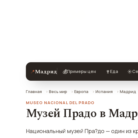
★ 9.4 рейтинг
Музей Прадо (Национальный музей 
фото, отзывы и как добраться.
Мадрид
📍
💰
🍷
☀️
Примеры цен
Еда
Се
Главная
Весь мир
Европа
Испания
Мадрид
MUSEO NACIONAL DEL PRADO
Музей Прадо в Мадр
Национальный музей Пра?до — один из к