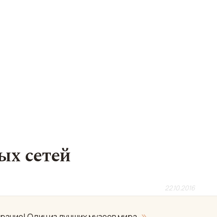
ых сетей
22.10.2016
»
рание! Один из лучших музеев мира.