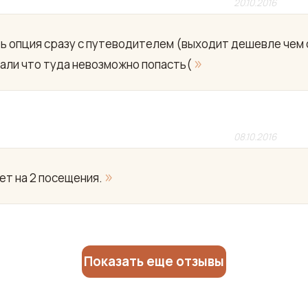
20.10.2016
ть опция сразу с путеводителем (выходит дешевле чем
»
азали что туда невозможно попасть(
08.10.2016
»
ет на 2 посещения.
Показать еще отзывы