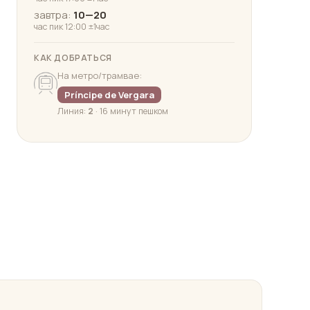
завтра:
10—20
час пик 12:00 ±1час
КАК ДОБРАТЬСЯ
На метро/трамвае:
Príncipe de Vergara
Линия:
2
· 16 минут пешком