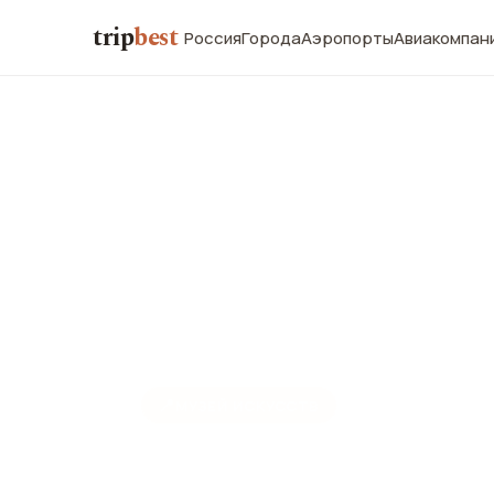
trip
best
Россия
Города
Аэропорты
Авиакомпан
📍
МУЗЕЙ ИСКУССТВ
Музей Прад