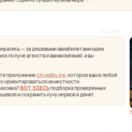
12.03.2018
собирались — за дешевыми авиабилетами идем
ск по куче агенств и авиакомпаний, а вы
.
айте приложение
citywalks.me
, которое вам в любой
ро ориентироваться на местности.
раховка?
ВОТ ЗДЕСЬ
подборка проверенных
ешевле и сохранить кучу нервов и денег.