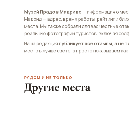
Музей Прадо в Мадриде
— информация о мес
Мадрид — адрес, время работы, рейтинг и бл
места. Мы также собрали для вас честные отз
реальные фотографии туристов, включая селф
Наша редакция
публикует все отзывы, а не
место в лучше свете, а просто показываем как
РЯДОМ И НЕ ТОЛЬКО
Другие места
Бар El Imperfecto
Площадь Кол
El Imperfecto
Columbus Square