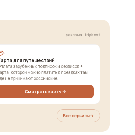
реклама · tripbest
💳
Карта для путешествий
плата зарубежных подписок и сервисов +
арта, которой можно платить в поездках там,
де не принимают российские.
Смотреть карту →
Все сервисы
→