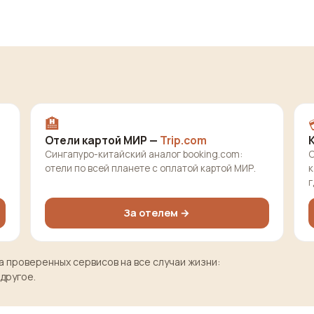
🏨
Отели картой МИР —
Trip.com
Сингапуро-китайский аналог booking.com:
О
отели по всей планете с оплатой картой МИР.
к
г
За отелем →
 проверенных сервисов на все случаи жизни:
 другое.