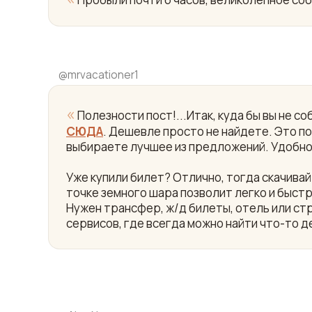
@
mrvacationer1
«
Полезности пост!...Итак, куда бы вы не 
СЮДА
. Дешевле просто не найдете. Это пои
выбираете лучшее из предложений. Удобно
Уже купили билет? Отлично, тогда скачив
точке земного шара позволит легко и быст
Нужен трансфер, ж/д билеты, отель или ст
сервисов, где всегда можно найти что-то д