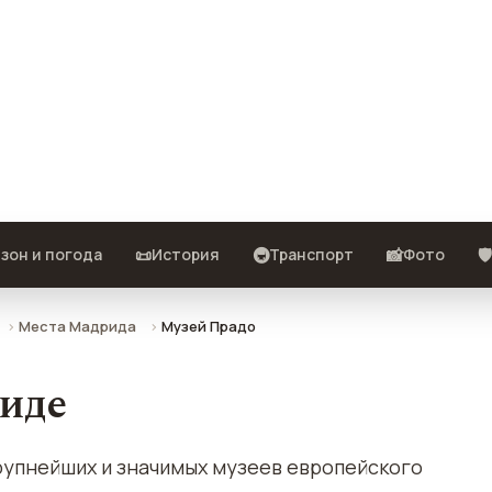
Прадо) в Мадриде — описание,
📜
🚇
📸
🛡️
зон и погода
История
Транспорт
Фото
Места Мадрида
Музей Прадо
иде
рупнейших и значимых музеев европейского