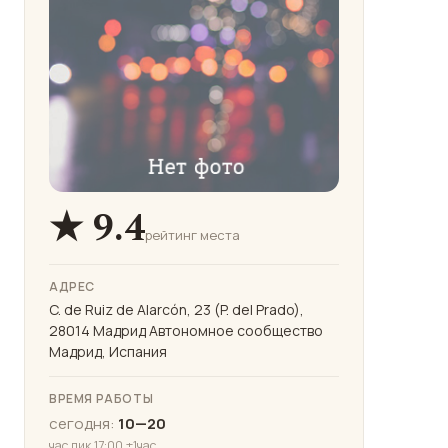
★ 9.4
рейтинг места
АДРЕС
C. de Ruiz de Alarcón, 23 (P. del Prado),
28014 Мадрид Автономное сообщество
Мадрид, Испания
ВРЕМЯ РАБОТЫ
сегодня:
10—20
час пик 17:00 ±1час