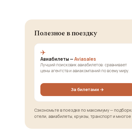
Полезное в поездку
✈️
Авиабилеты —
Aviasales
Лучший поисковик авиабилетов: сравнивает
цены агентств и авиакомпаний по всему миру.
За билетами →
Сэкономьте в поездке по максимуму — подборка
отели, авиабилеты, круизы, транспорт и многое