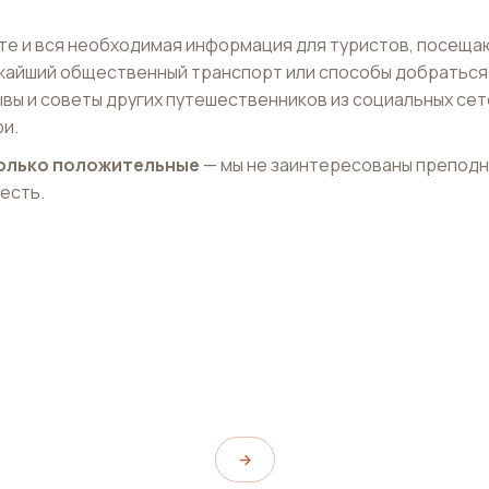
те и вся необходимая информация для туристов, посещ
ижайший общественный транспорт или способы добраться
ывы и советы других путешественников из социальных сет
и.
 только положительные
— мы не заинтересованы препод
 есть.
Музей Тиссен-
умба
Борнемиса
Museo Thyssen-Bornemisza
→