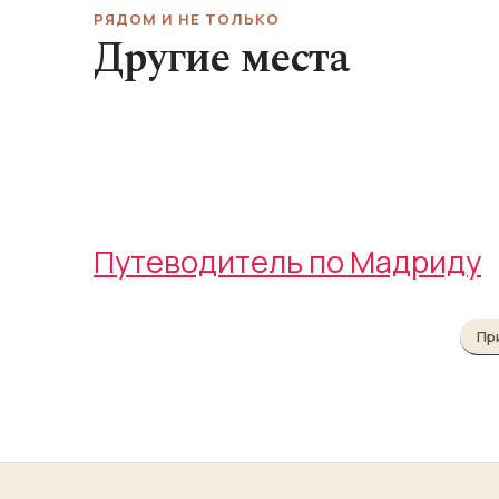
РЯДОМ И НЕ ТОЛЬКО
Другие места
Ночной клуб 
Площадь Сибелес
Club
Plaza de Cibeles
Ochoymedio Club
Путеводитель по Мадриду
Пр