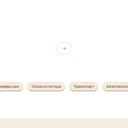
Ochoymedio
Бар El Imperfecto
El Imperfecto
→
имеры цен
Сезон и погода
Транспорт
Безопасно