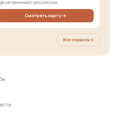
де не принимают российские.
Смотреть карту →
Все сервисы
→
,
бы
нести