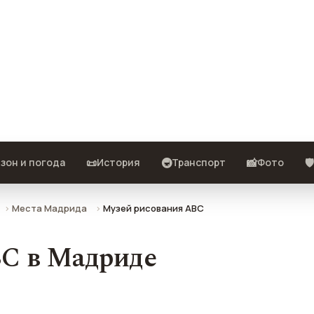
ния и иллюстрации ABC) в
 как добраться.
📜
🚇
📸
🛡️
зон и погода
История
Транспорт
Фото
Места Мадрида
Музей рисования ABC
BC в Мадриде