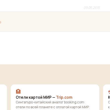
09.05.2015
»
🏨
Отели картой МИР —
Trip.com
Сингапуро-китайский аналог booking.com:
О
отели по всей планете с оплатой картой МИР.
к