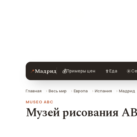
★ 8.3 рейтинг
Музей рисования ABC (Музей рисова
Мадриде — описание, фото, отзывы и
Мадрид
📍
💰
🍷
☀️
Примеры цен
Еда
Се
Главная
Весь мир
Европа
Испания
Мадрид
MUSEO ABC
Музей рисования A