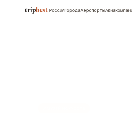
trip
best
Россия
Города
Аэропорты
Авиакомпан
📍
МУЗЕЙ ИСКУССТВ
Музей рисо