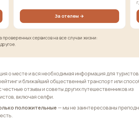
г
За отелем →
 проверенных сервисов на все случаи жизни:
 другое.
ия о месте и вся необходимая информация для туристов
рейтинг и ближайший общественный транспорт или спосо
с честные отзывы и советы других путешественников из
истов, включая селфи.
 только положительные
— мы не заинтересованы препод
 есть.