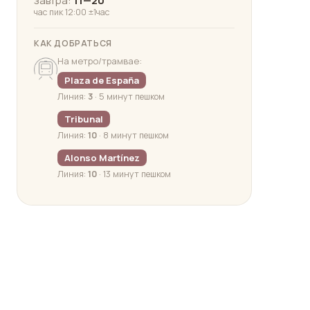
завтра:
11—20
час пик 12:00 ±1час
КАК ДОБРАТЬСЯ
На метро/трамвае:
Plaza de España
Линия:
3
· 5 минут пешком
Tribunal
Линия:
10
· 8 минут пешком
Alonso Martínez
Линия:
10
· 13 минут пешком