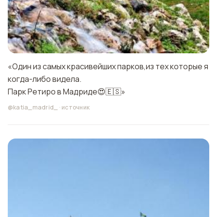
«Один из самых красивейших парков,из тех которые я
когда-либо видела.
Парк Ретиро в Мадриде😍🇪🇸»
@katia_madrid_
·
источник