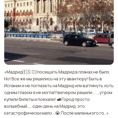
«Мадрид🇪🇸 ☝🏼посещать Мадрид в планах не было.
Но! Все же мы решились на эту авантюру! Быть в
Испании и не поглазеть на Мадрид или взглянуть хоть
одним глазом я не могла!!!вечером решили.......утром
купили билеты и поехали! 🚅 Город просто
волшебный.....один день на Мадрид, это
катастрофически мало...😭 После маленького го…»