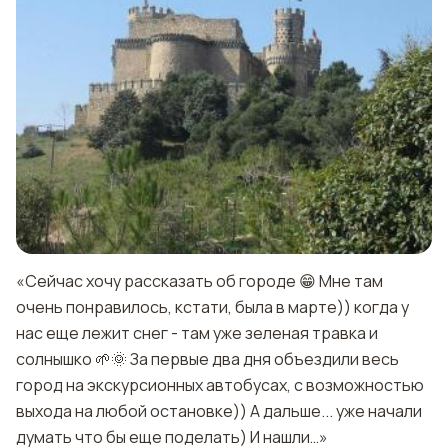
«Сейчас хочу рассказать об городе 😁 Мне там
очень понравилось, кстати, была в марте)) когда у
нас еще лежит снег - там уже зеленая травка и
солнышко 🌱🌞 За первые два дня объездили весь
город на экскурсионных автобусах, с возможностью
выхода на любой остановке)) А дальше... уже начали
думать что бы еще поделать) И нашли…»