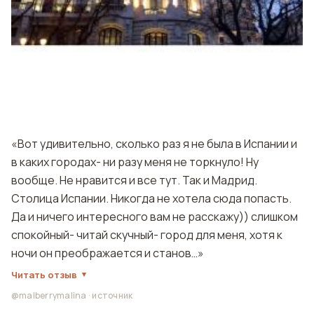
«Вот удивительно, сколько раз я не была в Испании и
в каких городах- ни разу меня не торкнуло! Ну
вообще. Не нравится и все тут. Так и Мадрид.
Столица Испании. Никогда не хотела сюда попасть.
Да и ничего интересного вам не расскажу)) слишком
спокойный- читай скучный- город для меня, хотя к
ночи он преображается и станов…»
Читать отзыв
@malberrymalina
·
источник