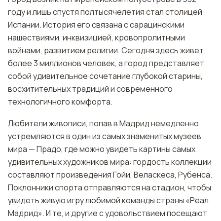
году и лишь спустя полтысячелетия стал столицей
Испании. История его связана с сарацинскими
нашествиями, инквизицией, кровопролитными
войнами, развитием религии. Сегодня здесь живет
более 3 миллионов человек, а город представляет
собой удивительное сочетание глубокой старины,
восхитительных традиций и современного
технологичного комфорта.
Любители живописи, попав в Мадрид немедленно
устремляются в один из самых знаменитых музеев
мира — Прадо, где можно увидеть картины самых
удивительных художников мира: гордость коллекции
составляют произведения Гойи, Веласкеса, Рубенса.
Поклонники спорта отправляются на стадион, чтобы
увидеть живую игру любимой команды страны «Реал
Мадрид». И те, и другие с удовольствием посещают