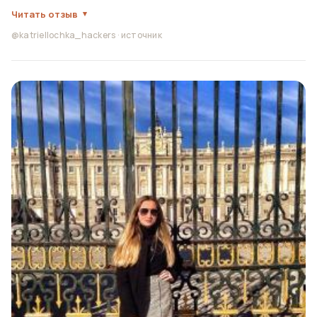
Читать отзыв
@katriellochka_hackers
·
источник