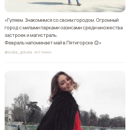
«Гуляем. Знакомимся со своим городом. Огромный
город с милыми парками оазисами среди множества
застроек и магистраль.
Февраль напоминает май в Пятигорске 😊»
@lyuba_goluba
·
источник