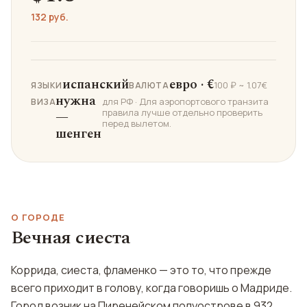
132 руб.
испанский
евро · €
100 ₽ ~ 1.07€
ЯЗЫКИ
ВАЛЮТА
нужна
для РФ · Для аэропортового транзита
ВИЗА
правила лучше отдельно проверить
—
перед вылетом.
шенген
О ГОРОДЕ
Вечная сиеста
Коррида, сиеста, фламенко — это то, что прежде
всего приходит в голову, когда говоришь о Мадриде.
Город возник на Пиренейском полуострове в 932