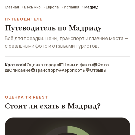
Главная
Весь мир
Европа
Испания
Мадрид
ПУТЕВОДИТЕЛЬ
Путеводитель по Мадриду
Всё для поездки: цены, транспорт и главные места —
с реальными фото и отзывами туристов.
Кратко:
📊
Оценка города
💵
Цены и факты
📷
Фото
📖
Описание
🚇
Транспорт
✈️
Аэропорты
💬
Отзывы
ОЦЕНКА TRIPBEST
Стоит ли ехать в Мадрид?