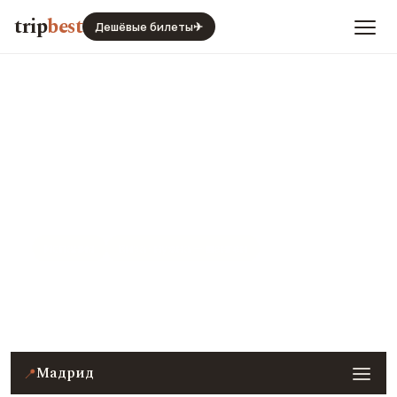
trip
best
Дешёвые билеты
✈
Мадрид
Испания
Виза · нужна — шенген
Цены, погода, транспорт и главные места — с
реальными фото и отзывами туристов.
Мадрид
📍