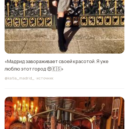
«Мадрид завораживает своей красотой. Я уже
люблю этот город 😍🇪🇸»
@katia_madrid_
·
источник