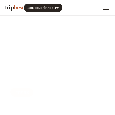
trip
best
Дешёвые билеты
✈
📍
ПЛЯЖ
Пляж ден Босса