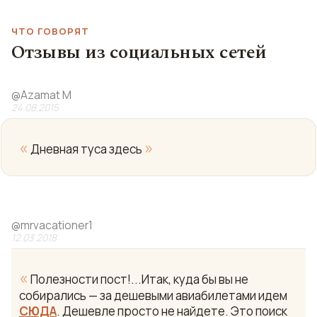
ЧТО ГОВОРЯТ
Отзывы из социальных сетей
@
Azamat M
24.08.2015
«
»
Дневная туса здесь
@
mrvacationer1
12.03.2018
«
Полезности пост!...Итак, куда бы вы не
собирались — за дешевыми авиабилетами идем
СЮДА
. Дешевле просто не найдете. Это поиск