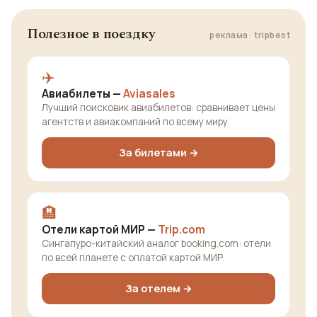
Полезное в поездку
реклама · tripbest
✈️
Авиабилеты —
Aviasales
Лучший поисковик авиабилетов: сравнивает цены
агентств и авиакомпаний по всему миру.
За билетами →
🏨
Отели картой МИР —
Trip.com
Сингапуро-китайский аналог booking.com: отели
по всей планете с оплатой картой МИР.
За отелем →