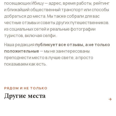
посещающих Ибицу — адрес, время работы, рейтинг
и ближайший общественный транспорт или способы
добраться до места. Мы также собрали для вас
честные отзывы и советы других путешественников
из социальных сетей и реальные фотографии
туристов, включая селфи.
Наша редакция
публикует все отзывы, а не только
положительные
— мы не заинтересованы
преподнести место в лучше свете, а просто
показываем как есть.
РЯДОМ И НЕ ТОЛЬКО
Санта-Эулария-дас-
Другие места
Кала Оливера
Риу
→
Кала Харрака
Cala Olivera
Platja Es Riu de Santa Eulària
Cala Xarraca