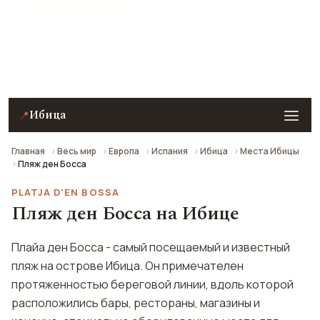
★ 9.1 рейтинг
Пляж ден Босса на Ибице — описание, фото,
отзывы и как добраться.
Ибица
📍
Главная
Весь мир
Европа
Испания
Ибица
Места Ибицы
Пляж ден Босса
PLATJA D'EN BOSSA
Пляж ден Босса на Ибице
Плайа ден Босса - самый посещаемый и известный
пляж на острове Ибица. Он примечателен
протяженностью береговой линии, вдоль которой
расположились бары, рестораны, магазины и