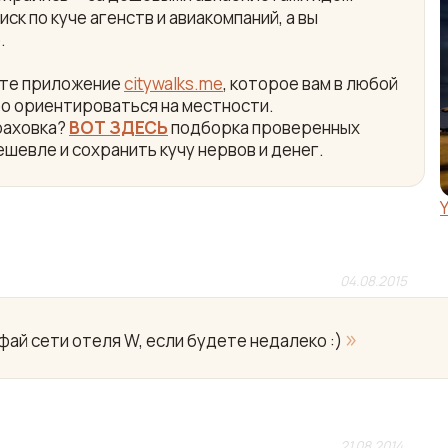
ск по куче агенств и авиакомпаний, а вы
.
айте приложение
citywalks.me
, которое вам в любой
ро ориентироваться на местности.
раховка?
ВОТ ЗДЕСЬ
подборка проверенных
ешевле и сохранить кучу нервов и денег.
04.08.2015
»
ай сети отеля W, если будете недалеко :)
21.08.2014