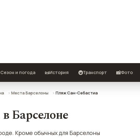
описание, фото, отзывы и как
️
📜
🚇
📸
Сезон и погода
История
Транспорт
Фото
на
Места Барселоны
Пляж Сан-Себастиа
 в Барселоне
ороде. Кроме обычных для Барселоны