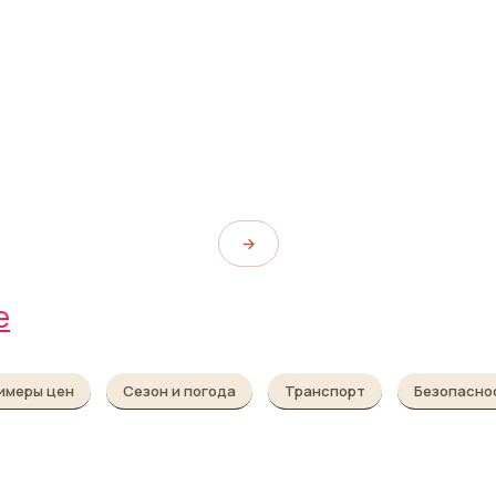
та
Парк Цитадели
orta
Parc de la Ciutadella
→
е
имеры цен
Сезон и погода
Транспорт
Безопасно