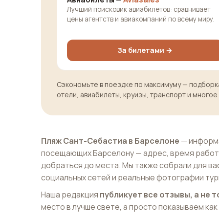
Лучший поисковик авиабилетов: сравнивает
цены агентств и авиакомпаний по всему миру.
За билетами →
Сэкономьте в поездке по максимуму — подборка
отели, авиабилеты, круизы, транспорт и многое
Пляж Сант-Себастиа в Барселоне
— информа
посещающих Барселону — адрес, время работ
добраться до места. Мы также собрали для ва
социальных сетей и реальные фотографии тур
Наша редакция
публикует все отзывы, а не
место в лучше свете, а просто показываем как