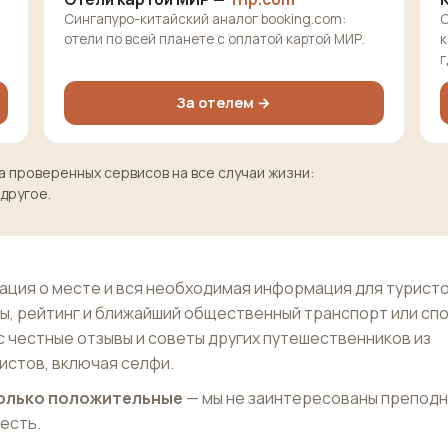
Сингапуро-китайский аналог booking.com:
О
отели по всей планете с оплатой картой МИР.
к
г
За отелем →
 проверенных сервисов на все случаи жизни:
 другое.
ция о месте и вся необходимая информация для туристо
ы, рейтинг и ближайший общественный транспорт или сп
с честные отзывы и советы других путешественников из
истов, включая селфи.
 только положительные
— мы не заинтересованы препод
 есть.