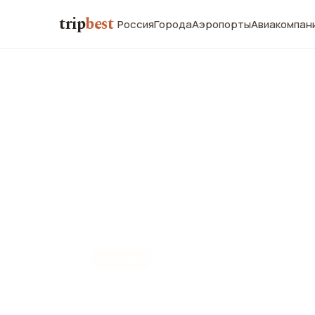
trip
best
Россия
Города
Аэропорты
Авиакомпан
📍
ПЛЯЖ
Пляж Сант-