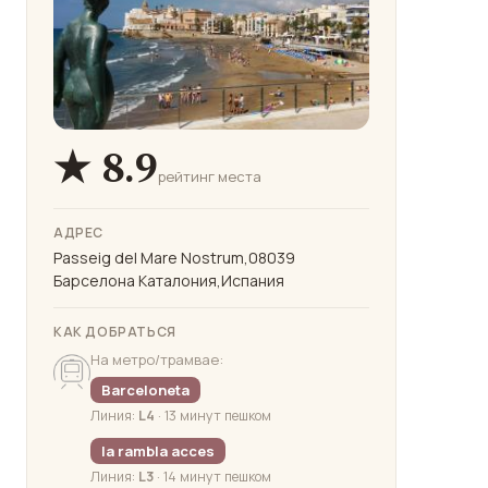
★ 8.9
рейтинг места
АДРЕС
Passeig del Mare Nostrum,08039
Барселона Каталония,Испания
КАК ДОБРАТЬСЯ
На метро/трамвае:
Barceloneta
Линия:
L4
· 13 минут пешком
la rambla acces
Линия:
L3
· 14 минут пешком