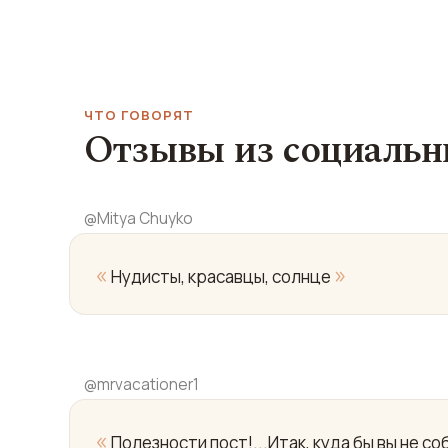
ЧТО ГОВОРЯТ
Отзывы из социальн
@
Mitya Chuyko
«
»
Нудисты, красавцы, солнце
@
mrvacationer1
«
Полезности пост!...Итак, куда бы вы не 