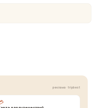
реклама · tripbest
💳
Карта для путешествий