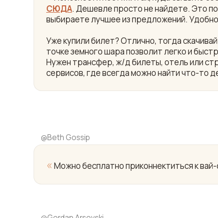
СЮДА
. Дешевле просто не найдете. Это пои
выбираете лучшее из предложений. Удобно
Уже купили билет? Отлично, тогда скачив
точке земного шара позволит легко и быст
Нужен трансфер, ж/д билеты, отель или ст
сервисов, где всегда можно найти что-то д
@
Beth Gossip
«
Можно бесплатно приконнектиться к вай-ф
@
Gordan Arsovski