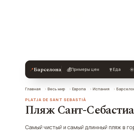
★ 8.9 рейтинг
Пляж Сант-Себастиа в Барселоне — 
добраться.
Барселона
📍
💰
🍷
☀
Примеры цен
Еда
Главная
Весь мир
Европа
Испания
Барсело
PLATJA DE SANT SEBASTIÀ
Пляж Сант-Себастиа
Самый чистый и самый длинный пляж в г