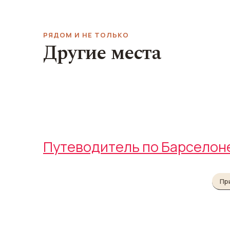
РЯДОМ И НЕ ТОЛЬКО
Другие места
Ресторан Casa Lolea
Лабиринт Ор
Casa Lolea
Parc del Laberint d'H
Путеводитель по Барселон
Пр