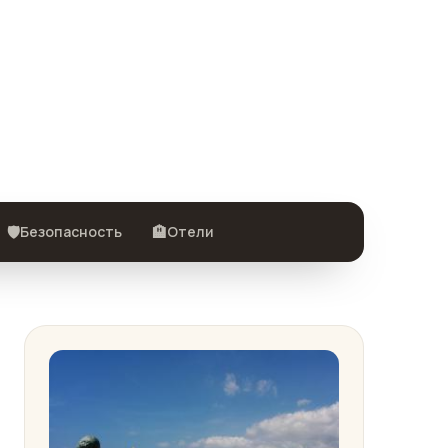
🛡️
🏨
Безопасность
Отели