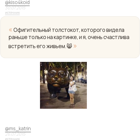
@
kiso4koid
30.07.2015
источник
«
Офигительный толстокот, которого видела
раньше только на картинке, и я, очень счастлива
»
встретить его живьем.😸
Yo
@
ms_katrin
26.07.2015
источник