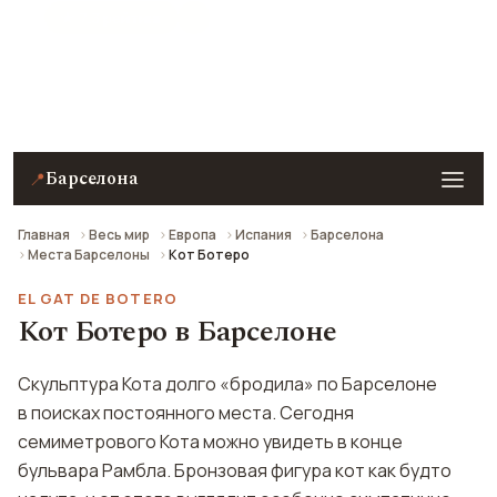
★ 7.3 рейтинг
Кот Ботеро (Равальский кот) в Барселоне —
описание, фото, отзывы и как добраться.
Барселона
📍
Главная
Весь мир
Европа
Испания
Барселона
Места Барселоны
Кот Ботеро
EL GAT DE BOTERO
Кот Ботеро в Барселоне
Скульптура Кота долго «бродила» по Барселоне
в поисках постоянного места. Сегодня
семиметрового Кота можно увидеть в конце
бульвара Рамбла. Бронзовая фигура кот как будто