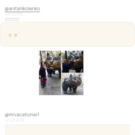
@
anitanikolenko
03.11.2015
источник
«
»
@
mrvacationer1
12.03.2018