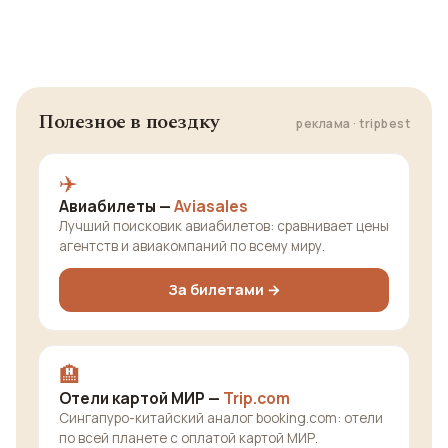
Полезное в поездку
реклама · tripbest
✈️
Авиабилеты —
Aviasales
Лучший поисковик авиабилетов: сравнивает цены
агентств и авиакомпаний по всему миру.
За билетами →
🏨
Отели картой МИР —
Trip.com
Сингапуро-китайский аналог booking.com: отели
по всей планете с оплатой картой МИР.