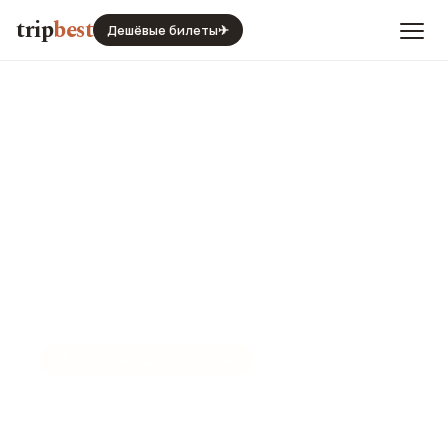
trip
best
Дешёвые билеты
✈
📍
УЛИЧНАЯ СКУЛЬПТУРА
Кот Ботеро