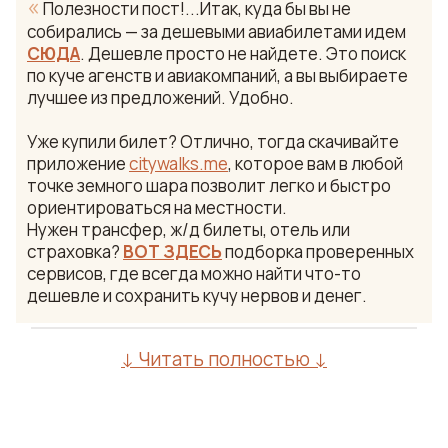
«
Полезности пост!...Итак, куда бы вы не
собирались — за дешевыми авиабилетами идем
СЮДА
. Дешевле просто не найдете. Это поиск
по куче агенств и авиакомпаний, а вы выбираете
лучшее из предложений. Удобно.
Уже купили билет? Отлично, тогда скачивайте
приложение
citywalks.me
, которое вам в любой
точке земного шара позволит легко и быстро
ориентироваться на местности.
Нужен трансфер, ж/д билеты, отель или
страховка?
ВОТ ЗДЕСЬ
подборка проверенных
сервисов, где всегда можно найти что-то
дешевле и сохранить кучу нервов и денег.
↓ Читать полностью ↓