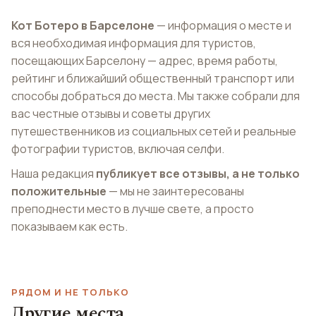
Кот Ботеро в Барселоне
— информация о месте и
вся необходимая информация для туристов,
посещающих Барселону — адрес, время работы,
рейтинг и ближайший общественный транспорт или
способы добраться до места. Мы также собрали для
вас честные отзывы и советы других
путешественников из социальных сетей и реальные
фотографии туристов, включая селфи.
Наша редакция
публикует все отзывы, а не только
положительные
— мы не заинтересованы
преподнести место в лучше свете, а просто
показываем как есть.
РЯДОМ И НЕ ТОЛЬКО
Олимпийский
Другие места