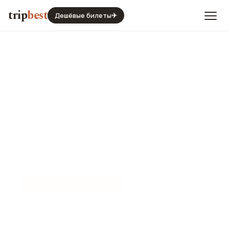
trip
best
Дешёвые билеты
✈
📍
БОТАНИЧЕСКИЙ САД
Ботанический сад