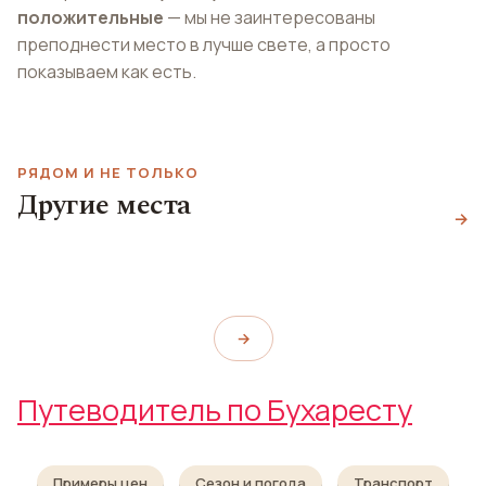
положительные
— мы не заинтересованы
преподнести место в лучше свете, а просто
показываем как есть.
Кафедральный собор
РЯДОМ И НЕ ТОЛЬКО
Константина и
Румынский
Другие места
Елены
крестьянский музей
→
Catedrala Patriarhală „Sfinții
Museum of the Romanian
Национальная арена
Constantin și Elena”
Peasant
National Arena
→
Путеводитель по Бухаресту
Примеры цен
Сезон и погода
Транспорт