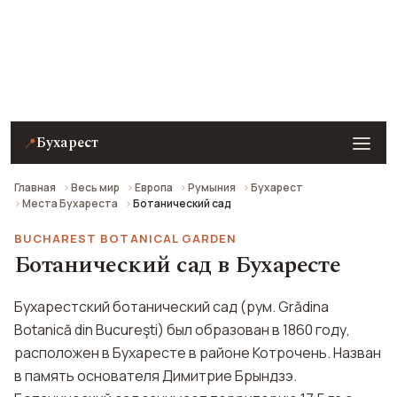
★ 7.8 рейтинг
Ботанический сад в Бухаресте — описание, фото,
отзывы и как добраться.
Бухарест
📍
Главная
Весь мир
Европа
Румыния
Бухарест
Места Бухареста
Ботанический сад
BUCHAREST BOTANICAL GARDEN
Ботанический сад в Бухаресте
Бухарестский ботанический сад (рум. Grădina
Botanică din Bucureşti) был образован в 1860 году,
расположен в Бухаресте в районе Котрочень. Назван
в память основателя Димитрие Брындзэ.