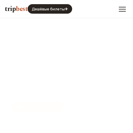
trip
best
Дешёвые билеты
✈
📷
#ФОТОИЗПОРТУ
Фото Порту в хорошем
качестве