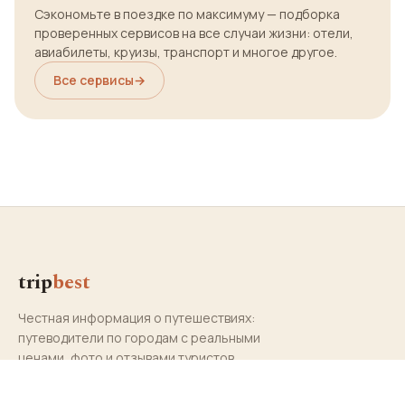
Сэкономьте в поездке по максимуму — подборка
проверенных сервисов на все случаи жизни: отели,
авиабилеты, круизы, транспорт и многое другое.
Все сервисы
→
trip
best
Честная информация о путешествиях:
путеводители по городам с реальными
ценами, фото и отзывами туристов.
Есть вопросы? —
adv@tripbest.ru