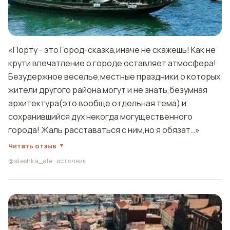
«Порту - это Город-сказка,иначе не скажешь! Как не
крути впечатление о городе оставляет атмосфера!
Безудержное веселье,местные праздники,о которых
жители другого района могут и не знать,безумная
архитектура(это вообще отдельная тема) и
сохранившийся дух некогда могущественного
города! Жаль расставаться с ним,но я обязат…»
Читать отзыв
@aleshka_ale
·
источник