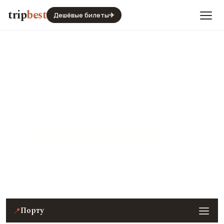
trip
best
Дешёвые билеты
✈
Порту
Португалия
Виза · нужна — шенген
Цены, погода, транспорт и главные места — с
реальными фото и отзывами туристов.
Порту
📍