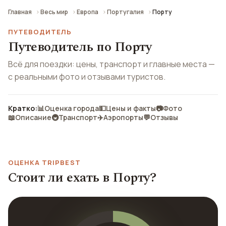
Главная
Весь мир
Европа
Португалия
Порту
ПУТЕВОДИТЕЛЬ
Путеводитель по Порту
Всё для поездки: цены, транспорт и главные места —
с реальными фото и отзывами туристов.
Кратко:
📊
Оценка города
💵
Цены и факты
📷
Фото
📖
Описание
🚇
Транспорт
✈️
Аэропорты
💬
Отзывы
ОЦЕНКА TRIPBEST
Стоит ли ехать в Порту?