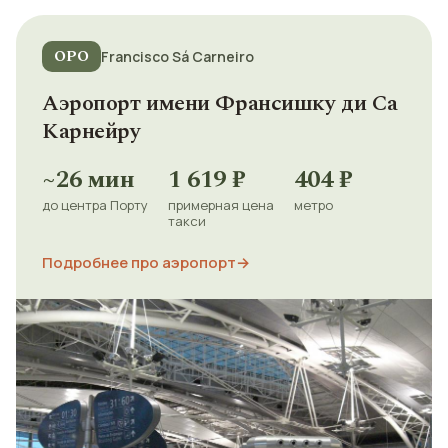
OPO
Francisco Sá Carneiro
Аэропорт имени Франсишку ди Са
Карнейру
~26 мин
1 619 ₽
404 ₽
до центра Порту
примерная цена
метро
такси
Подробнее про аэропорт
→