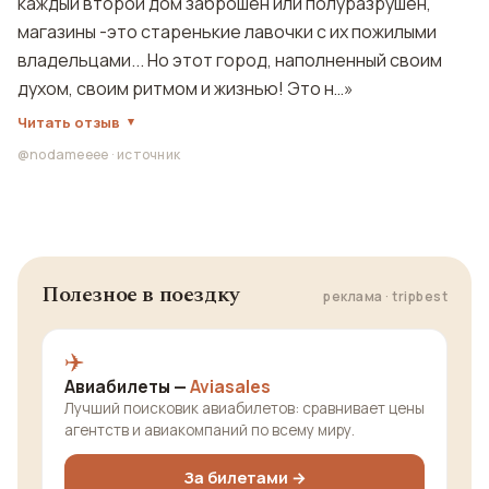
каждый второй дом заброшен или полуразрушен,
магазины -это старенькие лавочки с их пожилыми
владельцами... Но этот город, наполненный своим
духом, своим ритмом и жизнью! Это н…»
Читать отзыв
@nodameeee
·
источник
Полезное в поездку
реклама · tripbest
✈️
Авиабилеты —
Aviasales
Лучший поисковик авиабилетов: сравнивает цены
агентств и авиакомпаний по всему миру.
За билетами →