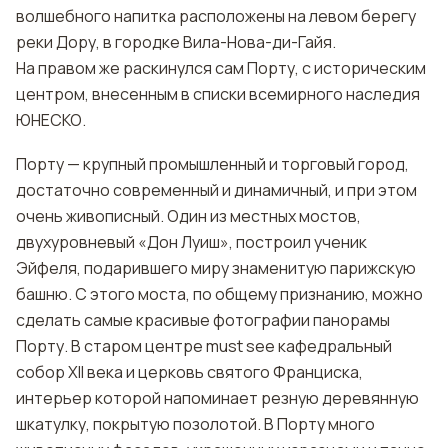
волшебного напитка расположены на левом берегу
реки Дору, в городке Вила-Нова-ди-Гайя.
На правом же раскинулся сам Порту, с историческим
центром, внесенным в списки всемирного наследия
ЮНЕСКО.
Порту — крупный промышленный и торговый город,
достаточно современный и динамичный, и при этом
очень живописный. Один из местных мостов,
двухуровневый «Дон Луиш», построил ученик
Эйфеля, подарившего миру знаменитую парижскую
башню. С этого моста, по общему признанию, можно
сделать самые красивые фотографии панорамы
Порту. В старом центре must see кафедральный
собор XII века и церковь святого Франциска,
интерьер которой напоминает резную деревянную
шкатулку, покрытую позолотой. В Порту много