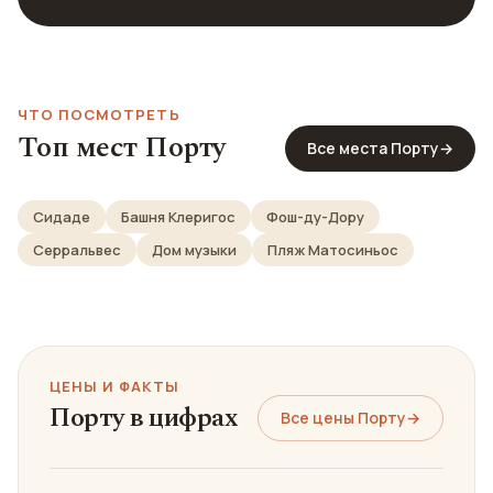
ЧТО ПОСМОТРЕТЬ
Топ мест Порту
Все места Порту
→
Сидаде
Башня Клеригос
Фош-ду-Дору
Серральвес
Дом музыки
Пляж Матосиньос
ЦЕНЫ И ФАКТЫ
Порту в цифрах
Все цены Порту
→