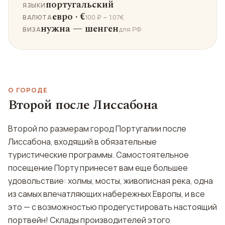
португальский
ЯЗЫКИ
евро · €
100 ₽ ~ 1.07€
ВАЛЮТА
нужна — шенген
для РФ
ВИЗА
О ГОРОДЕ
Второй после Лиссабона
Второй по размерам город Португалии после
Лиссабона, входящий в обязательные
туристические программы. Самостоятельное
посещение Порту принесет вам еще большее
удовольствие: холмы, мосты, живописная река, одна
из самых впечатляющих набережных Европы, и все
это — с возможностью продегустировать настоящий
портвейн! Склады производителей этого